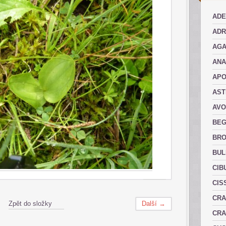
ADE
ADR
AGA
AN
AP
AST
AVO
BEG
BRO
BUL
CIB
CIS
CRA
Zpět do složky
Další →
CRA