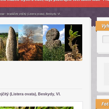
eae - bradáček vejčitý (Listera ovata), Beskydy, VI.
Vyh
čitý (Listera ovata), Beskydy, VI.
Fo