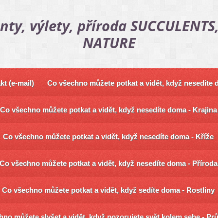
nty, výlety, příroda SUCCULENTS,
NATURE
kt (e-mail)
Co všechno můžete potkat a vidět, když nesedíte
Co všechno můžete potkat a vidět, když nesedíte doma - Krajina
Co všechno můžete potkat a vidět, když nesedíte doma - Kříže
Co všechno můžete potkat a vidět, když nesedíte doma - Příroda
Co všechno můžete potkat a vidět, když sedíte doma - Rostliny
no můžete slyšet a vidět, když pozorujete svět kolem sebe - Pr