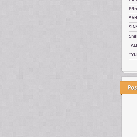
Přír
SAN
SIN
Smír
TAL
TYL
Pos