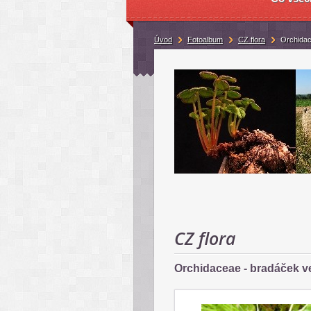
Úvod
Fotoalbum
CZ flora
Orchidac
CZ flora
Orchidaceae - bradáček vej