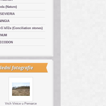
oda (Nature)
SEVIERIA
NINGIA
čí kříže (Conciliation stones)
INUM
ECODON
lední fotografie
Vrch Vinice u Pernarce