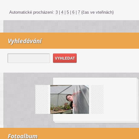
Automatické procházení:
3
|
4
|
5
|
6
|
7
(čas ve vteřinách)
Vyhledávání
Fotoalbum