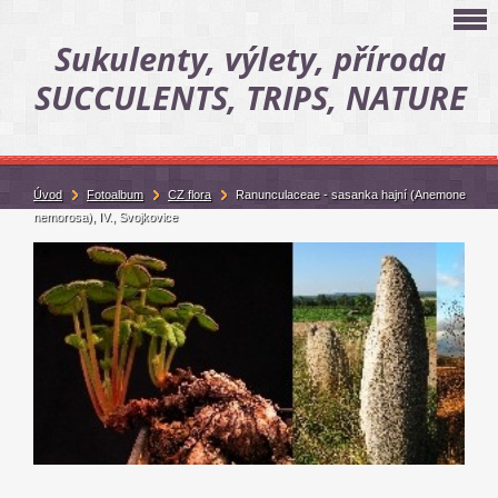
Sukulenty, výlety, příroda
SUCCULENTS, TRIPS, NATURE
Úvod
Fotoalbum
CZ flora
Ranunculaceae - sasanka hajní (Anemone
nemorosa), IV., Svojkovice