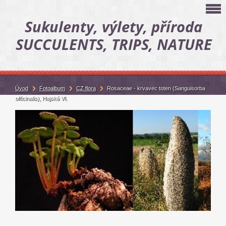
Sukulenty, výlety, příroda
SUCCULENTS, TRIPS, NATURE
Úvod
Fotoalbum
CZ flora
Rosaceae - krvavec toten (Sanguisorba
officinalis), Hajská VI.