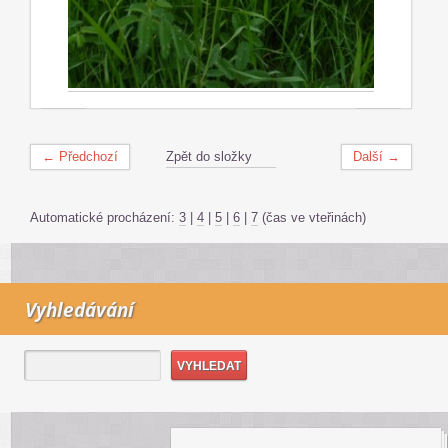
← Předchozí
Zpět do složky
Další →
Automatické procházení:
3
|
4
|
5
|
6
|
7
(čas ve vteřinách)
Vyhledávání