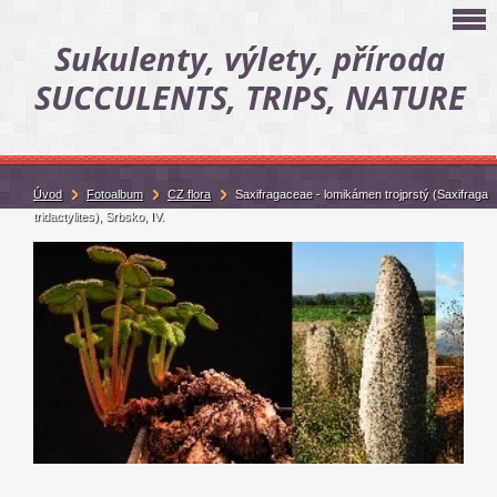
Sukulenty, výlety, příroda
SUCCULENTS, TRIPS, NATURE
Úvod
Fotoalbum
CZ flora
Saxifragaceae - lomikámen trojprstý (Saxifraga
tridactylites), Srbsko, IV.