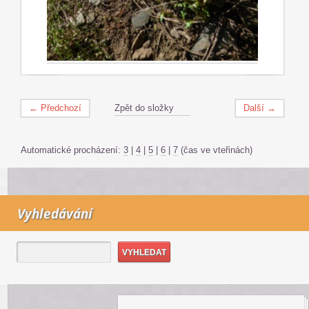
← Předchozí
Zpět do složky
Další →
Automatické procházení:
3
|
4
|
5
|
6
|
7
(čas ve vteřinách)
Vyhledávání