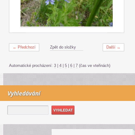
← Předchozí
Zpět do složky
Další →
Automatické procházení:
3
|
4
|
5
|
6
|
7
(čas ve vteřinách)
Vyhledávání