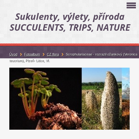
Sukulenty, výlety, příroda
SUCCULENTS, TRIPS, NATURE
Úvod
Fotoalbum
CZ flora
Scrophulariaceae - rozrazil ožankový (Veronica
teucrium), Plzeň- Litice, VI.