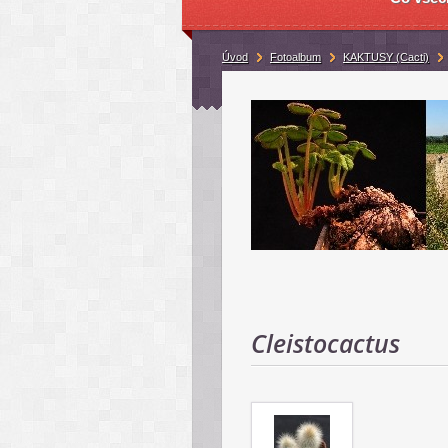
Úvod
Fotoalbum
KAKTUSY (Cacti)
Cleistocactus