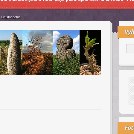
Cleistocactus
Vyh
Fo