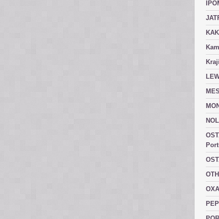
IPO
JAT
KAK
Kam
Kraj
LEW
MES
MON
NOL
OST
Port
OST
OTH
OXA
PEP
POR