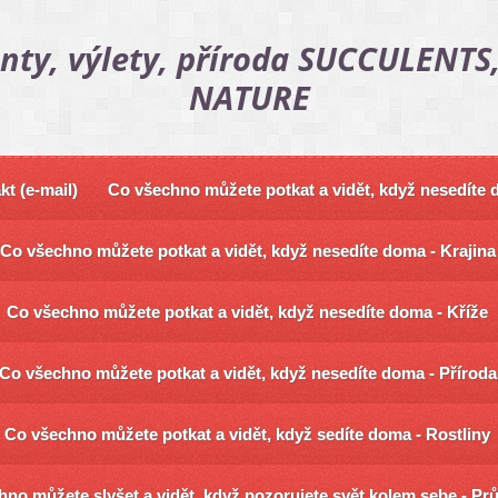
nty, výlety, příroda SUCCULENTS,
NATURE
kt (e-mail)
Co všechno můžete potkat a vidět, když nesedíte
Co všechno můžete potkat a vidět, když nesedíte doma - Krajina
Co všechno můžete potkat a vidět, když nesedíte doma - Kříže
Co všechno můžete potkat a vidět, když nesedíte doma - Příroda
Co všechno můžete potkat a vidět, když sedíte doma - Rostliny
no můžete slyšet a vidět, když pozorujete svět kolem sebe - Pr