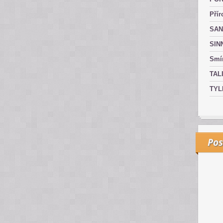
Přír
SAN
SIN
Smír
TAL
TYL
Pos