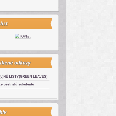
list
íbené odkazy
(e)NÉ LISTY(GREEN LEAVES)
e pěstitelů sukulentů
hiv