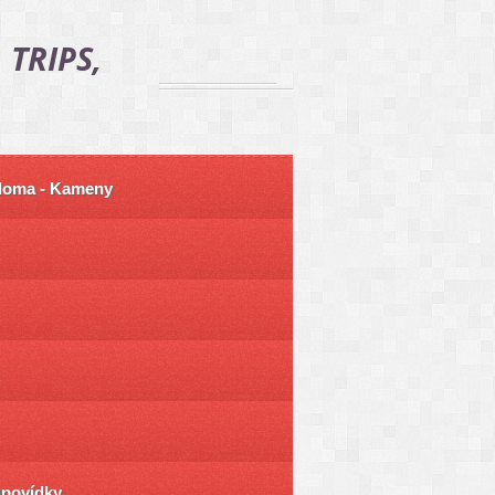
 TRIPS,
 doma - Kameny
ůpovídky