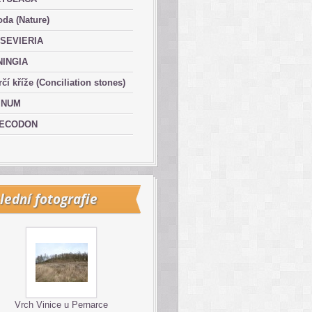
oda (Nature)
SEVIERIA
NINGIA
čí kříže (Conciliation stones)
INUM
ECODON
lední fotografie
Vrch Vinice u Pernarce