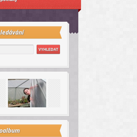
ledávání
toalbum