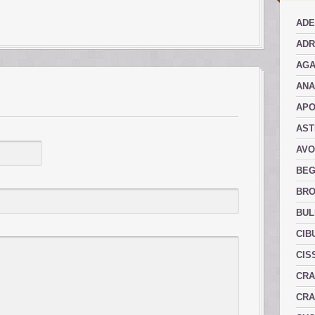
ADE
ADR
AGA
AN
AP
AST
AVO
BEG
BRO
BUL
CIB
CIS
CRA
CRA