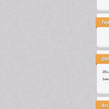
Top
Obl
ZEL
Sekc
Arc