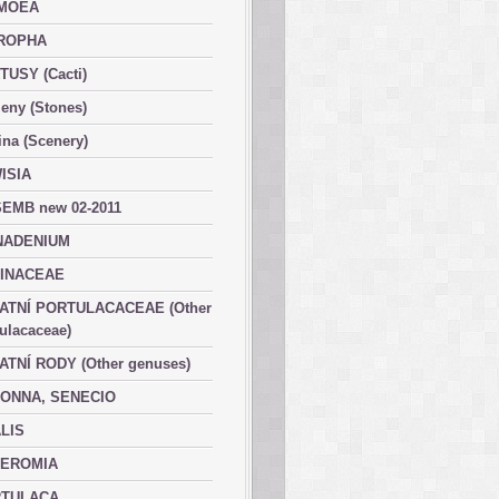
MOEA
ROPHA
TUSY (Cacti)
eny (Stones)
ina (Scenery)
ISIA
EMB new 02-2011
ADENIUM
INACEAE
ATNÍ PORTULACACEAE (Other
ulacaceae)
ATNÍ RODY (Other genuses)
ONNA, SENECIO
LIS
EROMIA
TULACA