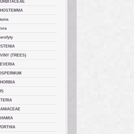
URBITACEAE
PHOSTEMMA
fauna
lora
erofyty
STENIA
VINY (TREES)
EVERIA
OSPERMUM
HORBIA
US
TERIA
ANIACEAE
HAMIA
ORTHIA