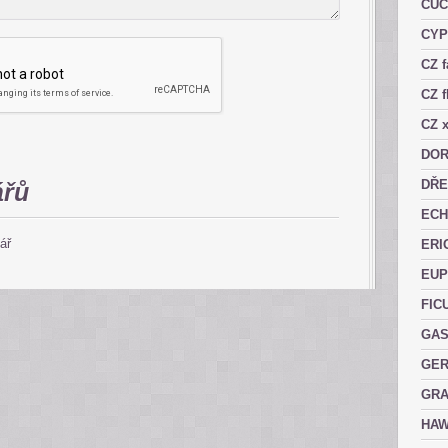
CUC
CY
CZ 
CZ f
CZ x
DOR
DŘE
ářů
ECH
ář
ERI
EUP
FIC
GAS
GER
GRA
HAW