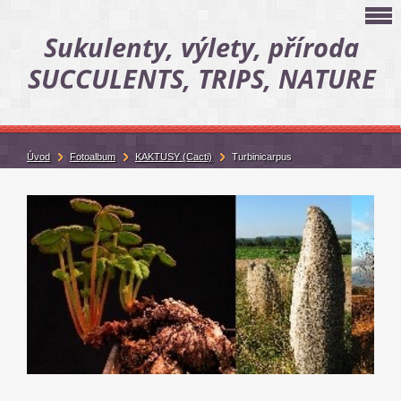
Sukulenty, výlety, příroda
SUCCULENTS, TRIPS, NATURE
Úvod
Fotoalbum
KAKTUSY (Cacti)
Turbinicarpus