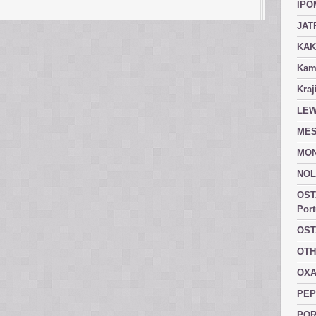
IPO
JAT
KAK
Kam
Kraj
LEW
MES
MON
NOL
OST
Port
OST
OTH
OXA
PEP
POR