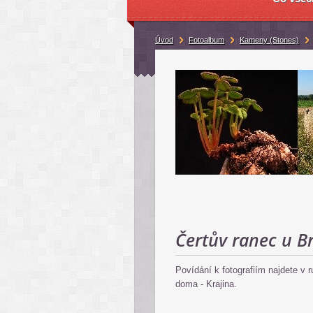
Úvod
Fotoalbum
Kameny (Stones)
Čertův ranec u B
Povídání k fotografiím najdete v 
doma - Krajina.