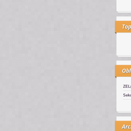
Top
Obl
ZEL
Sekc
Arc