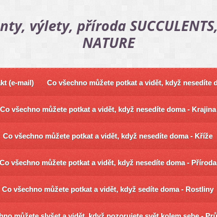
nty, výlety, příroda SUCCULENTS,
NATURE
kt (e-mail)
Co všechno můžete potkat a vidět, když nesedíte
Co všechno můžete potkat a vidět, když nesedíte doma - Krajina
Co všechno můžete potkat a vidět, když nesedíte doma - Kříže
Co všechno můžete potkat a vidět, když nesedíte doma - Příroda
Co všechno můžete potkat a vidět, když sedíte doma - Rostliny
no můžete slyšet a vidět, když pozorujete svět kolem sebe - Pr