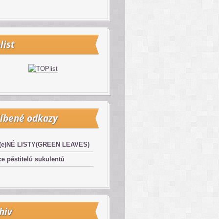
list
íbené odkazy
(e)NÉ LISTY(GREEN LEAVES)
e pěstitelů sukulentů
hiv