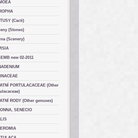
MOEA
ROPHA
TUSY (Cacti)
eny (Stones)
ina (Scenery)
ISIA
EMB new 02-2011
ADENIUM
INACEAE
ATNÍ PORTULACACEAE (Other
ulacaceae)
ATNÍ RODY (Other genuses)
ONNA, SENECIO
LIS
EROMIA
TULACA