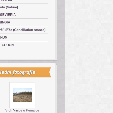
oda (Nature)
SEVIERIA
NINGIA
čí kříže (Conciliation stones)
INUM
ECODON
lední fotografie
Vrch Vinice u Pernarce