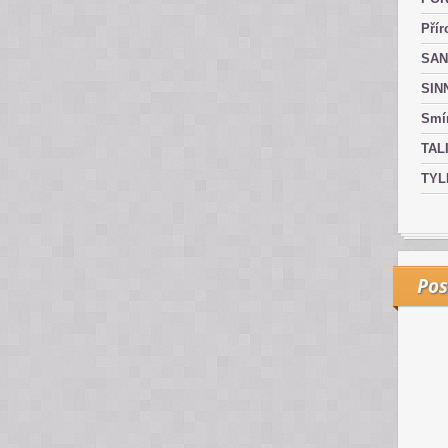
Přír
SAN
SIN
Smír
TAL
TYL
Pos