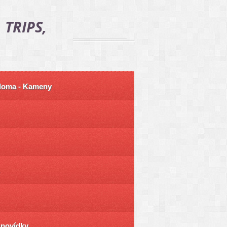
 TRIPS,
 doma - Kameny
ůpovídky