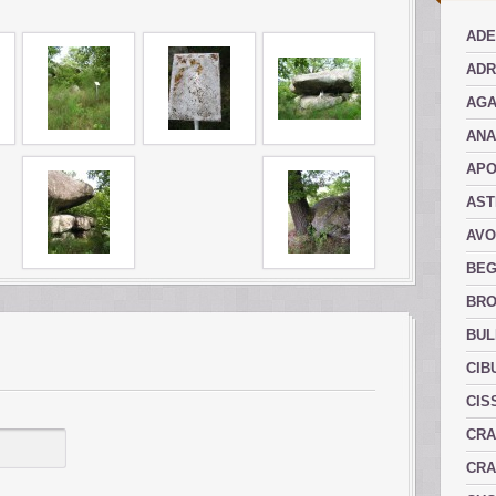
ADE
ADR
AGA
AN
AP
AST
AVO
BEG
BRO
BUL
CIB
CIS
CRA
CRA