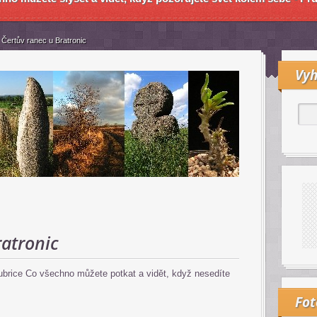
Čertův ranec u Bratronic
Vyh
ratronic
rubrice Co všechno můžete potkat a vidět, když nesedíte
Fo