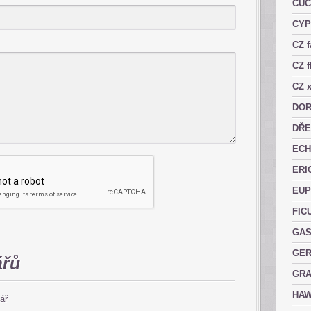
CUC
CY
CZ 
CZ f
CZ x
DOR
DŘE
ECH
ERI
EUP
FIC
GAS
GER
ářů
GRA
HAW
ář