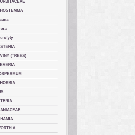
URBITACEAE
PHOSTEMMA
fauna
lora
erofyty
STENIA
VINY (TREES)
EVERIA
OSPERMUM
HORBIA
US
TERIA
ANIACEAE
HAMIA
ORTHIA