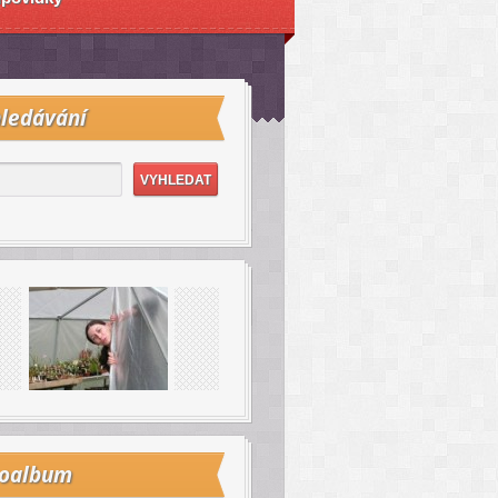
ledávání
toalbum