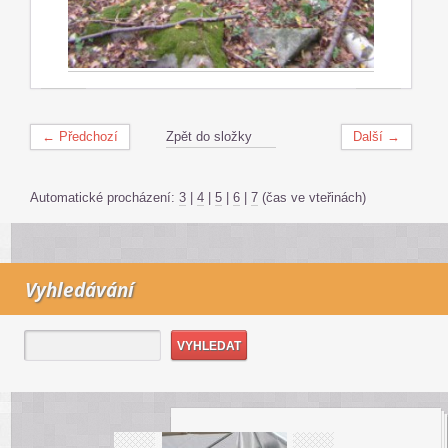
← Předchozí
Zpět do složky
Další →
Automatické procházení:
3
|
4
|
5
|
6
|
7
(čas ve vteřinách)
Vyhledávání