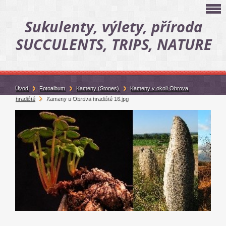
Sukulenty, výlety, příroda
SUCCULENTS, TRIPS, NATURE
Úvod
Fotoalbum
Kameny (Stones)
Kameny v okolí Obrova
hradiště
Kameny u Obrova hradiště 16.jpg