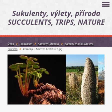
Sukulenty, výlety, příroda
SUCCULENTS, TRIPS, NATURE
Úvod
Fotoalbum
Kameny (Stones)
Kameny v okolí Obrova
hradiště
Kameny u Obrova hradiště 2.jpg