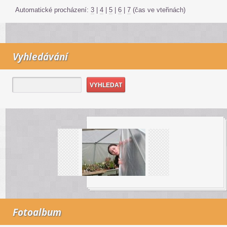
Automatické procházení:
3
|
4
|
5
|
6
|
7
(čas ve vteřinách)
Vyhledávání
Fotoalbum