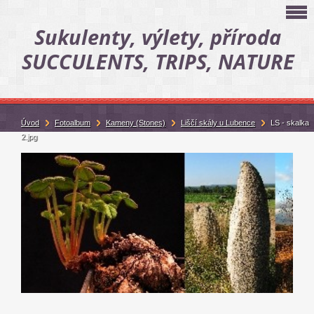
Sukulenty, výlety, příroda
SUCCULENTS, TRIPS, NATURE
Úvod
Fotoalbum
Kameny (Stones)
Liščí skály u Lubence
LS - skalka
2.jpg