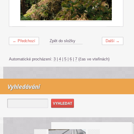
← Předchozí
Zpět do složky
Další →
Automatické procházení:
3
|
4
|
5
|
6
|
7
(čas ve vteřinách)
Vyhledávání