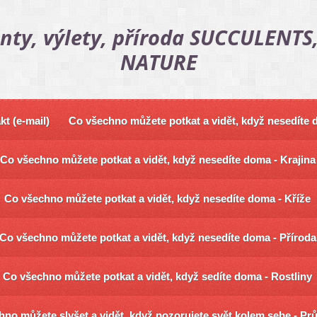
nty, výlety, příroda SUCCULENTS,
NATURE
kt (e-mail)
Co všechno můžete potkat a vidět, když nesedíte
Co všechno můžete potkat a vidět, když nesedíte doma - Krajina
Co všechno můžete potkat a vidět, když nesedíte doma - Kříže
Co všechno můžete potkat a vidět, když nesedíte doma - Příroda
Co všechno můžete potkat a vidět, když sedíte doma - Rostliny
no můžete slyšet a vidět, když pozorujete svět kolem sebe - Pr