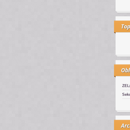
Top
Obl
ZEL
Sekc
Arc