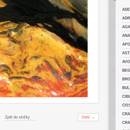
ADE
ADR
AGA
AN
AP
AST
AVO
BEG
BRO
BUL
CIB
CIS
CRA
Zpět do složky
Další →
CRA