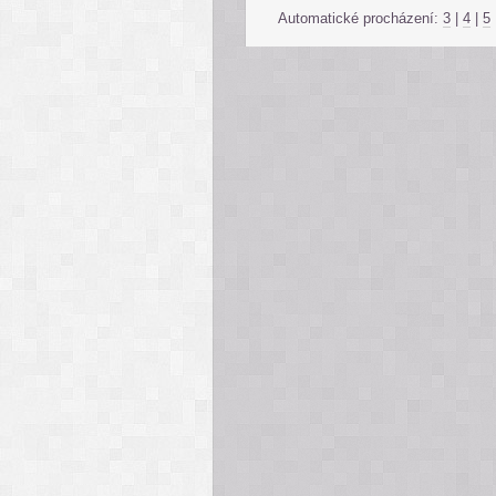
Automatické procházení:
3
|
4
|
5