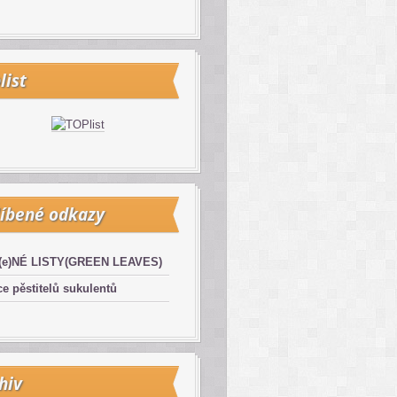
list
íbené odkazy
(e)NÉ LISTY(GREEN LEAVES)
e pěstitelů sukulentů
hiv