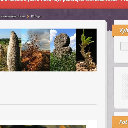
Zkamenělé dřevo
K13.jpg
Vyh
Fo