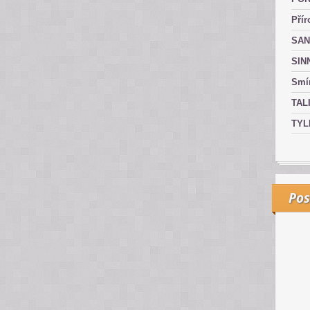
Přír
SAN
SIN
Smír
TAL
TYL
Pos