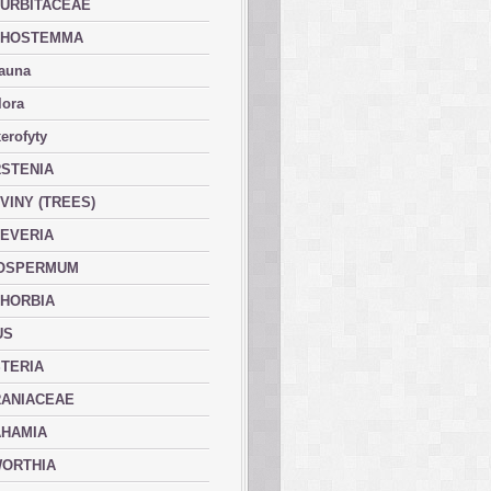
URBITACEAE
PHOSTEMMA
fauna
lora
erofyty
STENIA
VINY (TREES)
EVERIA
OSPERMUM
HORBIA
US
TERIA
ANIACEAE
HAMIA
ORTHIA