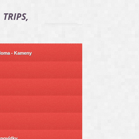
 TRIPS,
 doma - Kameny
ůpovídky