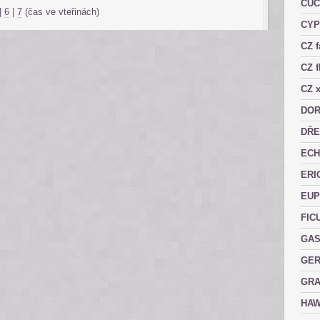
CUC
|
6
|
7
(čas ve vteřinách)
CY
CZ 
CZ f
CZ x
DOR
DŘE
ECH
ERI
EUP
FIC
GAS
GER
GRA
HAW