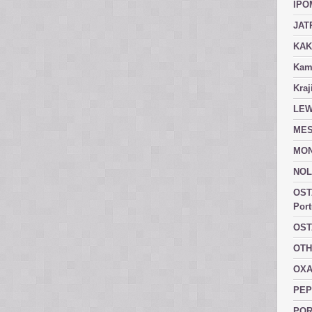
IPO
JAT
KAK
Kam
Kraj
LEW
MES
MON
NOL
OST
Port
OST
OTH
OXA
PEP
POR