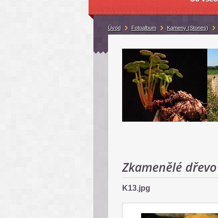
Úvod
Fotoalbum
Kameny (Stones)
Zkamenělé dřevo
K13.jpg