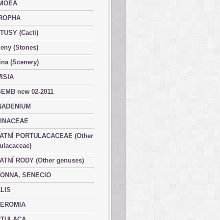
MOEA
ROPHA
TUSY (Cacti)
eny (Stones)
ina (Scenery)
ISIA
EMB new 02-2011
ADENIUM
INACEAE
ATNÍ PORTULACACEAE (Other
ulacaceae)
ATNÍ RODY (Other genuses)
ONNA, SENECIO
LIS
EROMIA
TULACA