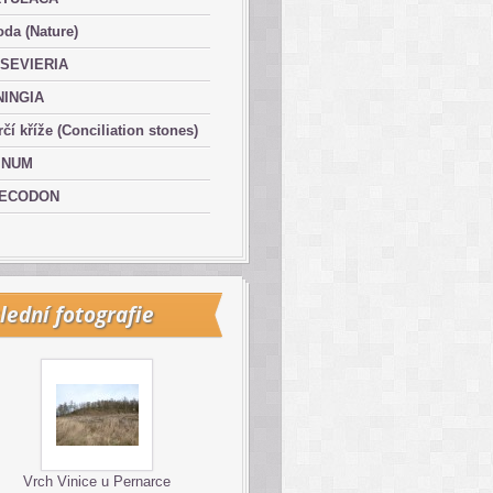
oda (Nature)
SEVIERIA
NINGIA
čí kříže (Conciliation stones)
INUM
ECODON
lední fotografie
Vrch Vinice u Pernarce