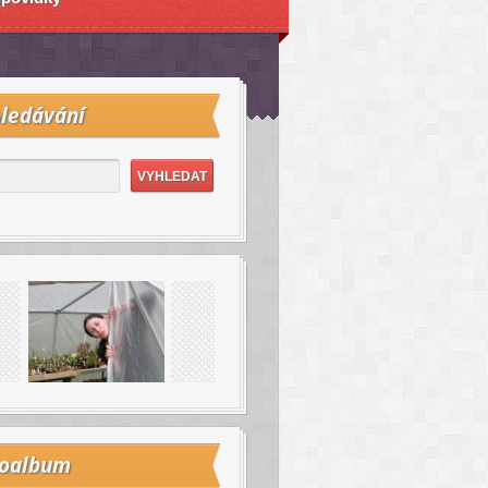
ledávání
toalbum