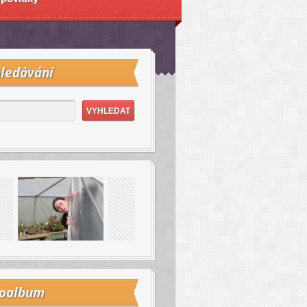
ledávání
toalbum