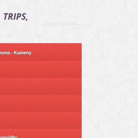
 TRIPS,
 doma - Kameny
ůpovídky