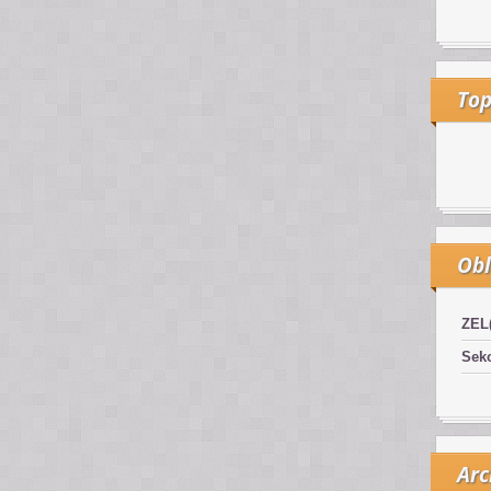
Top
Obl
ZEL
Sekc
Arc