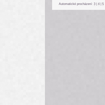
Automatické procházení:
3
|
4
|
5