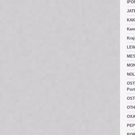
IPO
JAT
KAK
Kam
Kraj
LEW
MES
MON
NOL
OST
Port
OST
OTH
OXA
PEP
POR