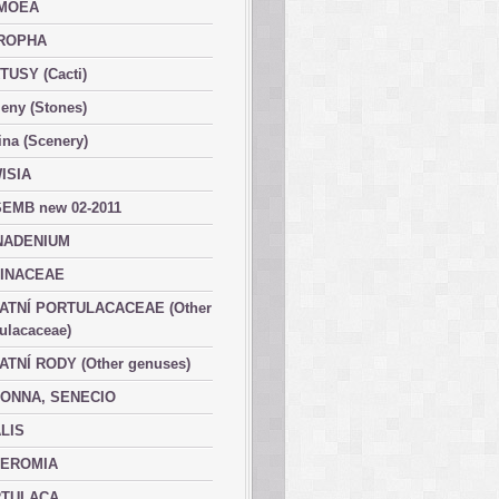
MOEA
ROPHA
TUSY (Cacti)
eny (Stones)
ina (Scenery)
ISIA
EMB new 02-2011
ADENIUM
INACEAE
ATNÍ PORTULACACEAE (Other
ulacaceae)
ATNÍ RODY (Other genuses)
ONNA, SENECIO
LIS
EROMIA
TULACA