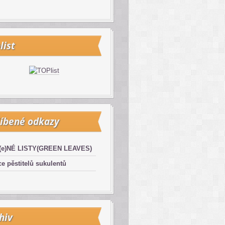
list
íbené odkazy
(e)NÉ LISTY(GREEN LEAVES)
e pěstitelů sukulentů
hiv