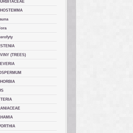
URBITACEAE
PHOSTEMMA
fauna
lora
erofyty
STENIA
VINY (TREES)
EVERIA
OSPERMUM
HORBIA
US
TERIA
ANIACEAE
HAMIA
ORTHIA