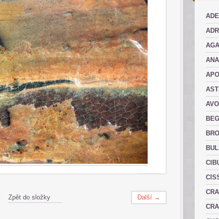
ADE
ADR
AGA
AN
AP
AST
AVO
BEG
BRO
BUL
CIB
CIS
CRA
Zpět do složky
Další →
CRA