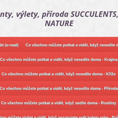
nty, výlety, příroda SUCCULENTS,
NATURE
kt (e-mail)
Co všechno můžete potkat a vidět, když nesedíte
Co všechno můžete potkat a vidět, když nesedíte doma - Krajina
Co všechno můžete potkat a vidět, když nesedíte doma - Kříže
Co všechno můžete potkat a vidět, když nesedíte doma - Příroda
Co všechno můžete potkat a vidět, když sedíte doma - Rostliny
no můžete slyšet a vidět, když pozorujete svět kolem sebe - Pr