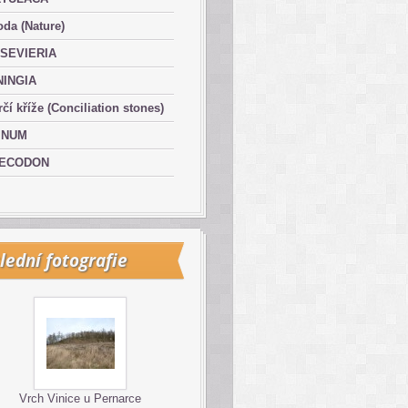
oda (Nature)
SEVIERIA
NINGIA
čí kříže (Conciliation stones)
INUM
ECODON
lední fotografie
Vrch Vinice u Pernarce