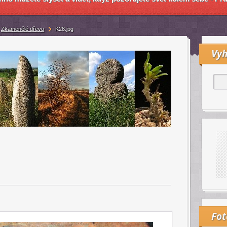
Zkamenělé dřevo
K28.jpg
Vyh
Fo