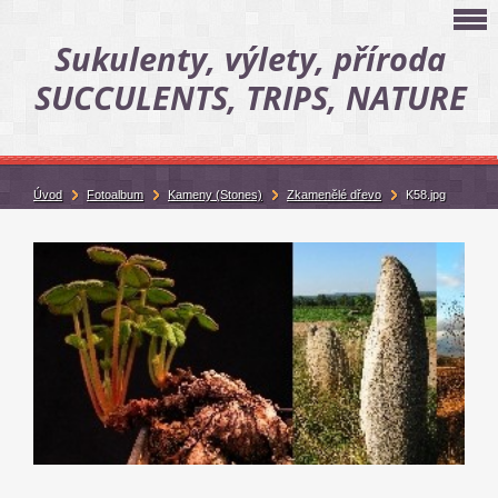
Sukulenty, výlety, příroda
SUCCULENTS, TRIPS, NATURE
Úvod
Fotoalbum
Kameny (Stones)
Zkamenělé dřevo
K58.jpg