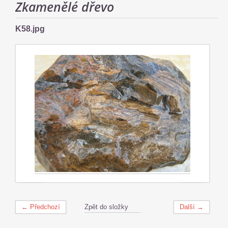
Zkamenělé dřevo
K58.jpg
← Předchozí
Zpět do složky
Další →