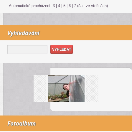
Automatické procházení:
3
|
4
|
5
|
6
|
7
(čas ve vteřinách)
Vyhledávání
Fotoalbum