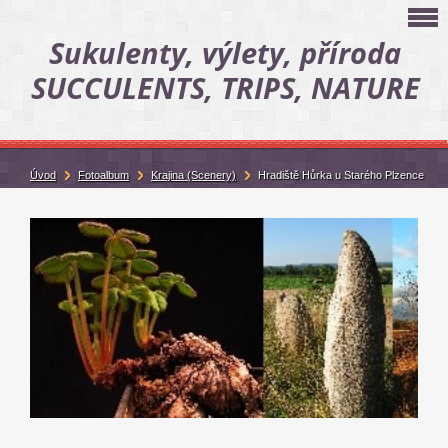
Sukulenty, výlety, příroda
SUCCULENTS, TRIPS, NATURE
Úvod
Fotoalbum
Krajina (Scenery)
Hradiště Hůrka u Starého Plzence