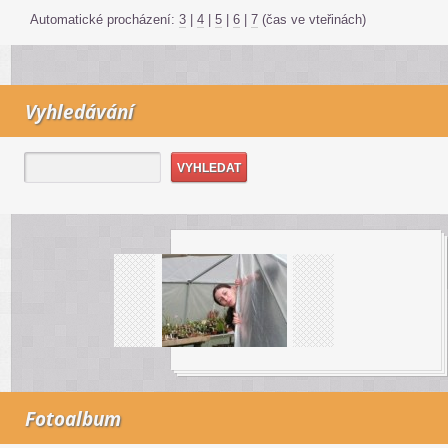
Automatické procházení:
3
|
4
|
5
|
6
|
7
(čas ve vteřinách)
Vyhledávání
Fotoalbum