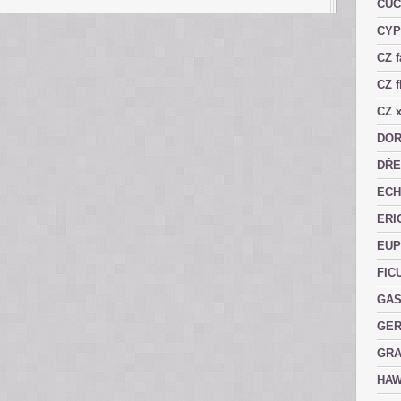
CUC
CY
CZ 
CZ f
CZ x
DOR
DŘE
ECH
ERI
EUP
FIC
GAS
GER
GRA
HAW