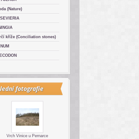
oda (Nature)
SEVIERIA
NINGIA
čí kříže (Conciliation stones)
INUM
ECODON
lední fotografie
Vrch Vinice u Pernarce