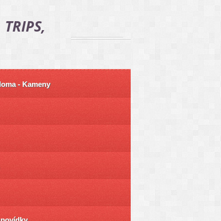
 TRIPS,
 doma - Kameny
ůpovídky