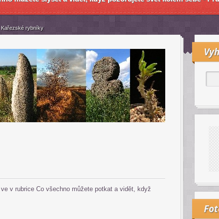
Kařezské rybníky
Vyh
te ve v rubrice Co všechno můžete potkat a vidět, když
Fo