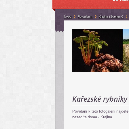
Úvod
Fotoalbum
Krajina (Scenery)
Kařezské rybníky
Povídání k této fotogalerii najde
nesedíte doma - Krajina.