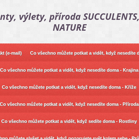
nty, výlety, příroda SUCCULENTS,
NATURE
kt (e-mail)
Co všechno můžete potkat a vidět, když nesedíte
Co všechno můžete potkat a vidět, když nesedíte doma - Krajina
Co všechno můžete potkat a vidět, když nesedíte doma - Kříže
Co všechno můžete potkat a vidět, když nesedíte doma - Příroda
Co všechno můžete potkat a vidět, když sedíte doma - Rostliny
no můžete slyšet a vidět, když pozorujete svět kolem sebe - Pr