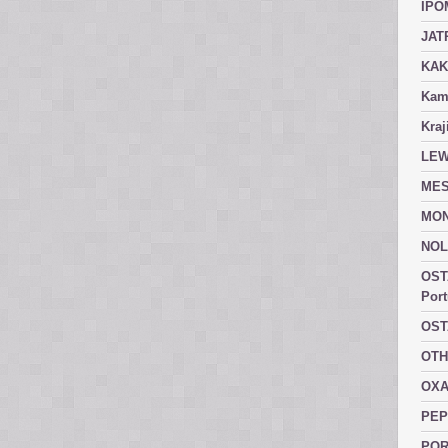
IPO
JAT
KAK
Kam
Kraj
LEW
MES
MON
NOL
OST
Port
OST
OTH
OXA
PEP
POR