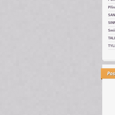
Přír
SAN
SIN
Smír
TAL
TYL
Pos