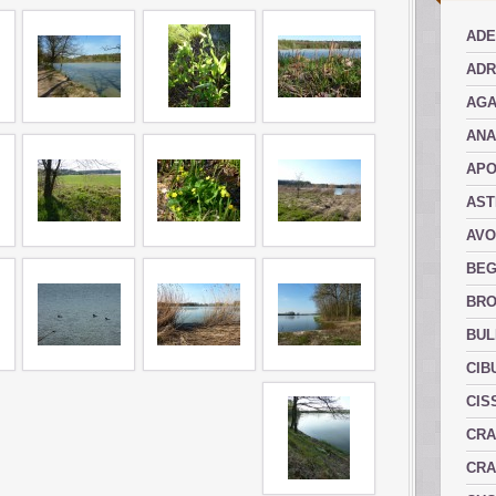
ADE
ADR
AGA
AN
AP
AST
AVO
BEG
BRO
BUL
CIB
CIS
CRA
CRA