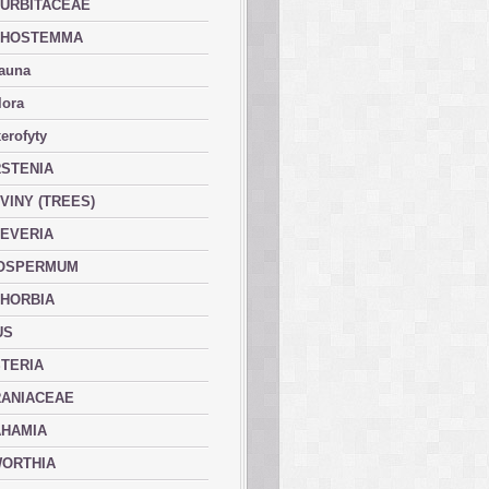
URBITACEAE
PHOSTEMMA
fauna
lora
erofyty
STENIA
VINY (TREES)
EVERIA
OSPERMUM
HORBIA
US
TERIA
ANIACEAE
HAMIA
ORTHIA