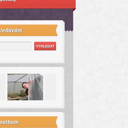
ledávání
toalbum