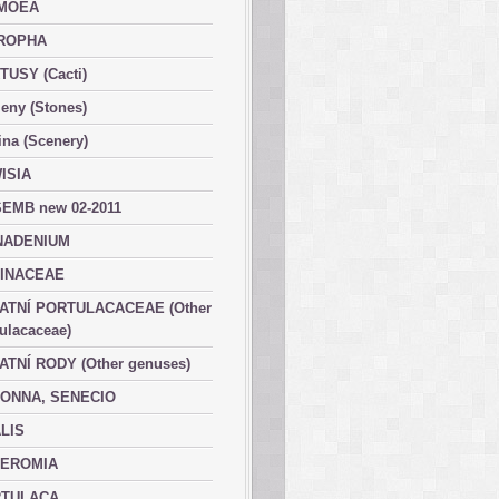
MOEA
ROPHA
TUSY (Cacti)
eny (Stones)
ina (Scenery)
ISIA
EMB new 02-2011
ADENIUM
INACEAE
ATNÍ PORTULACACEAE (Other
ulacaceae)
ATNÍ RODY (Other genuses)
ONNA, SENECIO
LIS
EROMIA
TULACA