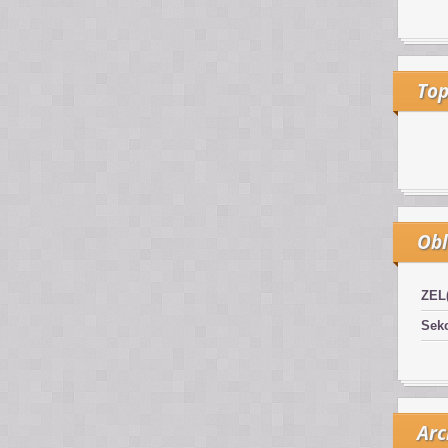
Top
Obl
ZEL
Sekc
Arc