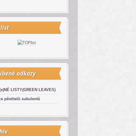
list
íbené odkazy
(e)NÉ LISTY(GREEN LEAVES)
e pěstitelů sukulentů
hiv