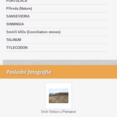
PORTULACA
Příroda (Nature)
SANSEVIERIA
SINNINGIA
Smírčí kříže (Conciliation stones)
TALINUM
TYLECODON
Poslední fotografie
Vrch Vinice u Pernarce