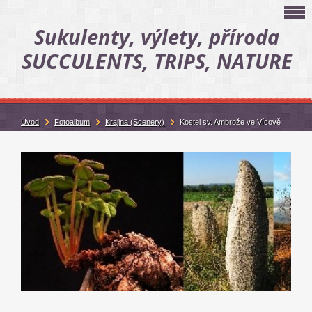
Sukulenty, výlety, příroda
SUCCULENTS, TRIPS, NATURE
Úvod
Fotoalbum
Krajina (Scenery)
Kostel sv. Ambrože ve Vícově