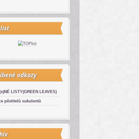
list
íbené odkazy
(e)NÉ LISTY(GREEN LEAVES)
e pěstitelů sukulentů
hiv