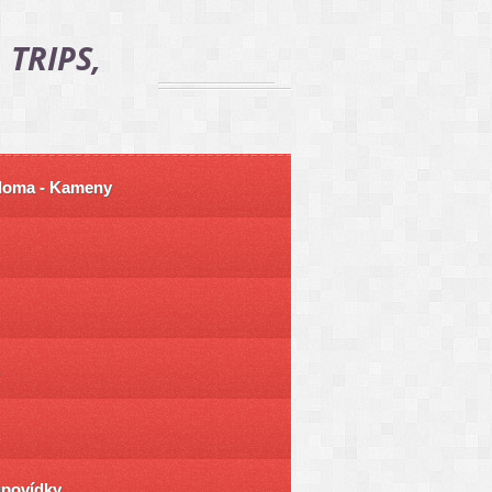
 TRIPS,
 doma - Kameny
ůpovídky