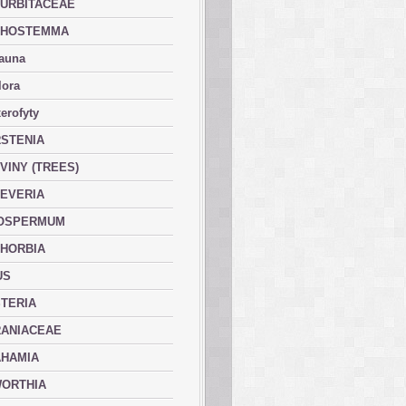
URBITACEAE
PHOSTEMMA
fauna
lora
erofyty
STENIA
VINY (TREES)
EVERIA
OSPERMUM
HORBIA
US
TERIA
ANIACEAE
HAMIA
ORTHIA