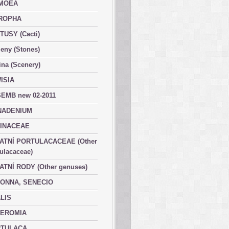
MOEA
ROPHA
TUSY (Cacti)
eny (Stones)
ina (Scenery)
ISIA
EMB new 02-2011
ADENIUM
INACEAE
ATNÍ PORTULACACEAE (Other
ulacaceae)
ATNÍ RODY (Other genuses)
ONNA, SENECIO
LIS
EROMIA
TULACA