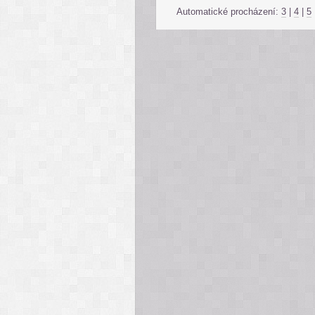
Automatické procházení:
3
|
4
|
5