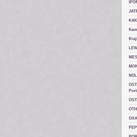
IPO
JAT
KAK
Kam
Kraj
LEW
MES
MON
NOL
OST
Port
OST
OTH
OXA
PEP
POR