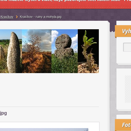
Krasíkov
Krasíkov - ruiny a mohyla.jpg
Vyh
.jpg
Fo