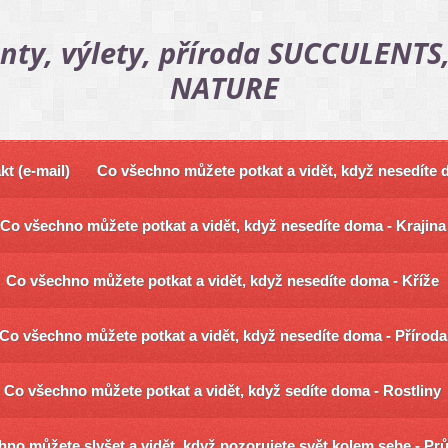
nty, výlety, příroda SUCCULENTS,
NATURE
kt (e-mail)
Co všechno můžete potkat a vidět, když nesedíte
Co všechno můžete potkat a vidět, když nesedíte doma - Krajina
Co všechno můžete potkat a vidět, když nesedíte doma - Kříže
Co všechno můžete potkat a vidět, když nesedíte doma - Příroda
Co všechno můžete potkat a vidět, když sedíte doma - Rostliny
no můžete slyšet a vidět, když pozorujete svět kolem sebe - Pr