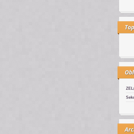
Top
Obl
ZEL
Sekc
Arc