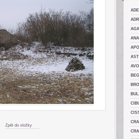
ADE
ADR
AGA
AN
AP
AST
AVO
BEG
BRO
BUL
CIB
CIS
CRA
Zpět do složky
CRA