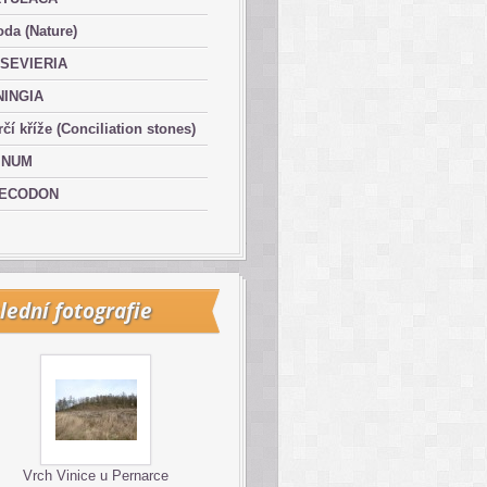
oda (Nature)
SEVIERIA
NINGIA
čí kříže (Conciliation stones)
INUM
ECODON
lední fotografie
Vrch Vinice u Pernarce