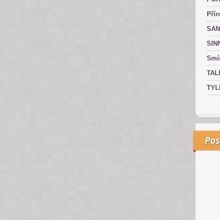
Přír
SAN
SIN
Smír
TAL
TYL
Pos