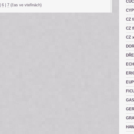
CUC
|
6
|
7
(čas ve vteřinách)
CY
CZ 
CZ f
CZ x
DOR
DŘE
ECH
ERI
EUP
FIC
GAS
GER
GRA
HAW