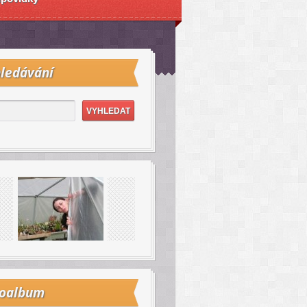
ledávání
toalbum