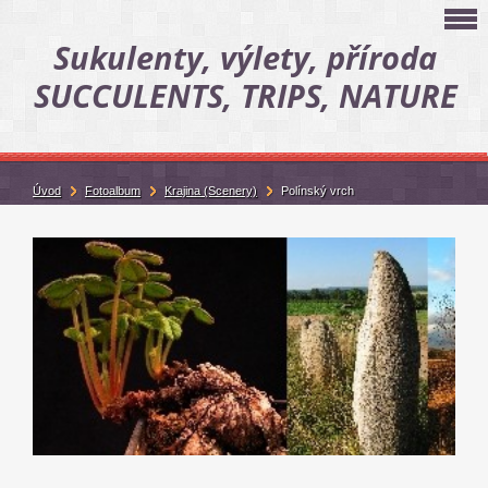
Sukulenty, výlety, příroda
SUCCULENTS, TRIPS, NATURE
Úvod
Fotoalbum
Krajina (Scenery)
Polínský vrch