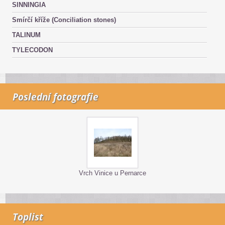
SINNINGIA
Smírčí kříže (Conciliation stones)
TALINUM
TYLECODON
Poslední fotografie
Vrch Vinice u Pernarce
Toplist