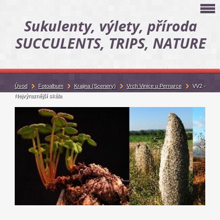
Sukulenty, výlety, příroda
SUCCULENTS, TRIPS, NATURE
Úvod
Fotoalbum
Krajina (Scenery)
Vrch Vinice u Pernarce
VV2 -
Nejvýraznější skála