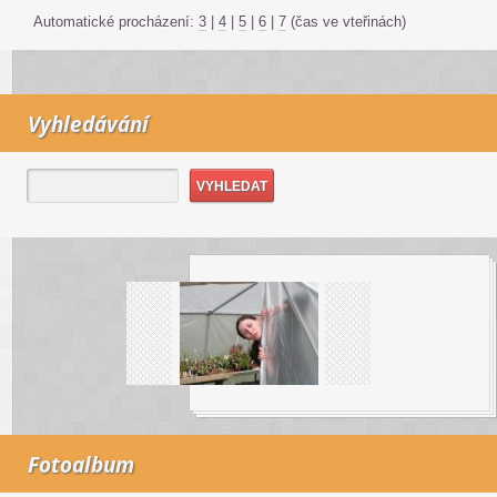
Automatické procházení:
3
|
4
|
5
|
6
|
7
(čas ve vteřinách)
Vyhledávání
Fotoalbum