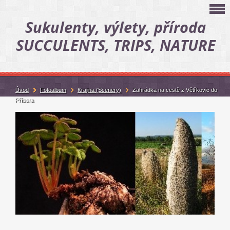
Sukulenty, výlety, příroda
SUCCULENTS, TRIPS, NATURE
Úvod
Fotoalbum
Krajina (Scenery)
Zahrádka na cestě z Větřkovic do
Příbora