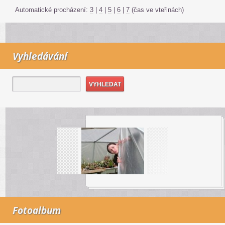
Automatické procházení:
3
|
4
|
5
|
6
|
7
(čas ve vteřinách)
Vyhledávání
Fotoalbum