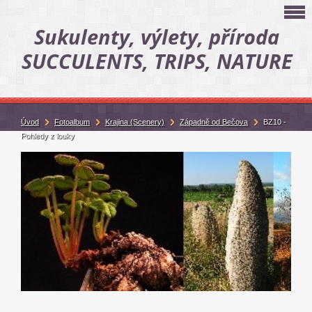
Sukulenty, výlety, příroda
SUCCULENTS, TRIPS, NATURE
Úvod
Fotoalbum
Krajina (Scenery)
Západně od Bečova
BZ10 -
Pohledy z louky