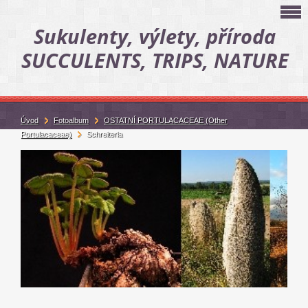
Sukulenty, výlety, příroda
SUCCULENTS, TRIPS, NATURE
Úvod
Fotoalbum
OSTATNÍ PORTULACACEAE (Other
Portulacaceae)
Schreiteria