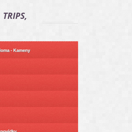
 TRIPS,
 doma - Kameny
ůpovídky