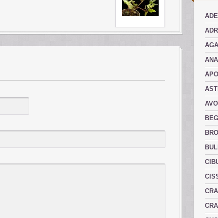
ADE
ADR
AGA
AN
AP
AST
AVO
BEG
BRO
BUL
CIB
CIS
CRA
CRA