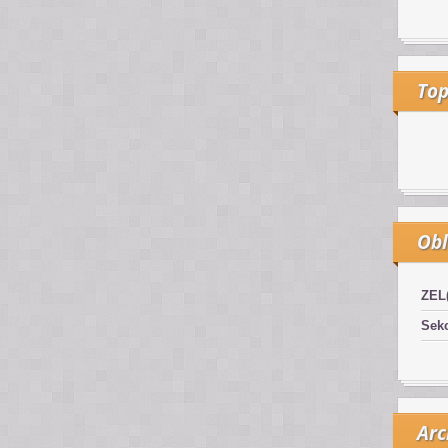
Top
Obl
ZEL
Sekc
Arc