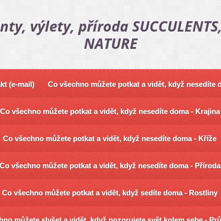
nty, výlety, příroda SUCCULENTS,
NATURE
kt (e-mail)
Co všechno můžete potkat a vidět, když nesedíte
Co všechno můžete potkat a vidět, když nesedíte doma - Krajina
Co všechno můžete potkat a vidět, když nesedíte doma - Kříže
Co všechno můžete potkat a vidět, když nesedíte doma - Příroda
Co všechno můžete potkat a vidět, když sedíte doma - Rostliny
no můžete slyšet a vidět, když pozorujete svět kolem sebe - Pr