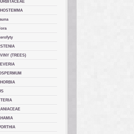
URBITACEAE
PHOSTEMMA
fauna
lora
erofyty
STENIA
VINY (TREES)
EVERIA
OSPERMUM
HORBIA
US
TERIA
ANIACEAE
HAMIA
ORTHIA