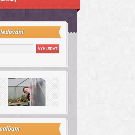
ledávání
toalbum