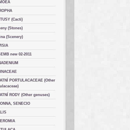
MOEA
ROPHA
TUSY (Cacti)
eny (Stones)
ina (Scenery)
ISIA
EMB new 02-2011
ADENIUM
INACEAE
ATNÍ PORTULACACEAE (Other
ulacaceae)
ATNÍ RODY (Other genuses)
ONNA, SENECIO
LIS
EROMIA
TULACA