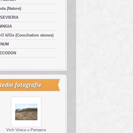
oda (Nature)
SEVIERIA
NINGIA
čí kříže (Conciliation stones)
INUM
ECODON
lední fotografie
Vrch Vinice u Pernarce