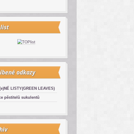
list
íbené odkazy
(e)NÉ LISTY(GREEN LEAVES)
e pěstitelů sukulentů
hiv