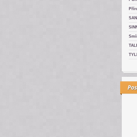
Přír
SAN
SIN
Smír
TAL
TYL
Pos