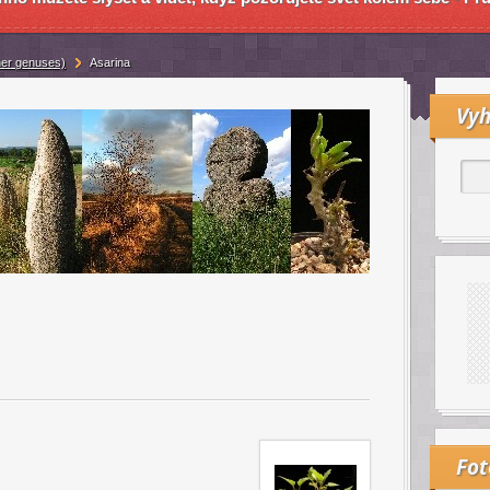
er genuses)
Asarina
Vyh
Fo