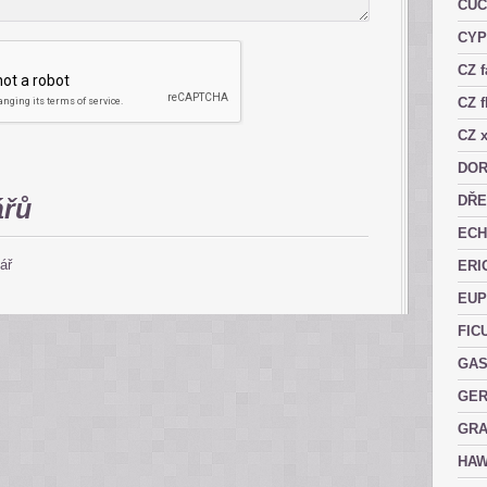
CUC
CY
CZ 
CZ f
CZ x
DOR
DŘE
ářů
ECH
ář
ERI
EUP
FIC
GAS
GER
GRA
HAW