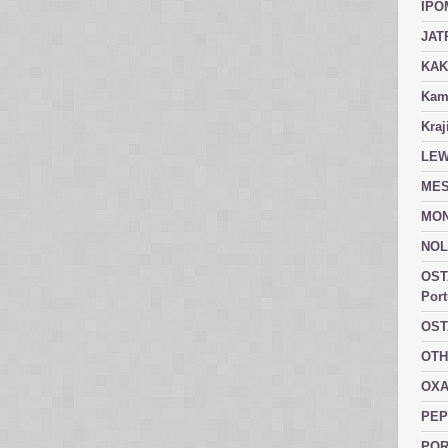
IPO
JAT
KAK
Kam
Kraj
LEW
MES
MON
NOL
OST
Port
OST
OTH
OXA
PEP
POR