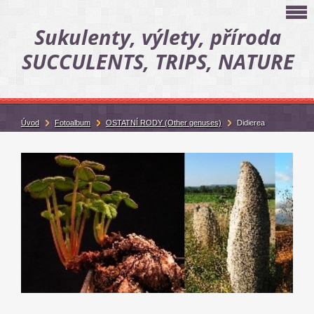
Sukulenty, výlety, příroda
SUCCULENTS, TRIPS, NATURE
Úvod
Fotoalbum
OSTATNÍ RODY (Other genuses)
Didierea