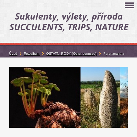
Sukulenty, výlety, příroda
SUCCULENTS, TRIPS, NATURE
Úvod
Fotoalbum
OSTATNÍ RODY (Other genuses)
Pyrenacantha