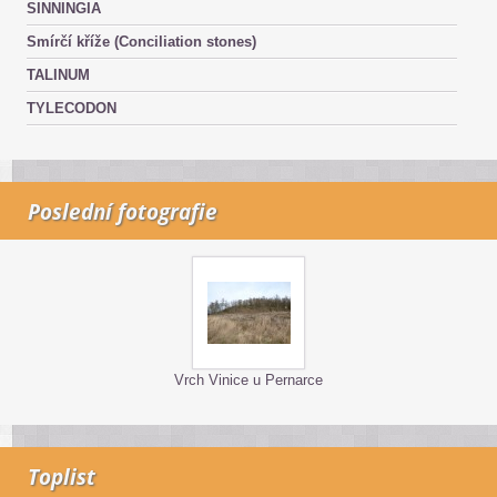
SINNINGIA
Smírčí kříže (Conciliation stones)
TALINUM
TYLECODON
Poslední fotografie
Vrch Vinice u Pernarce
Toplist