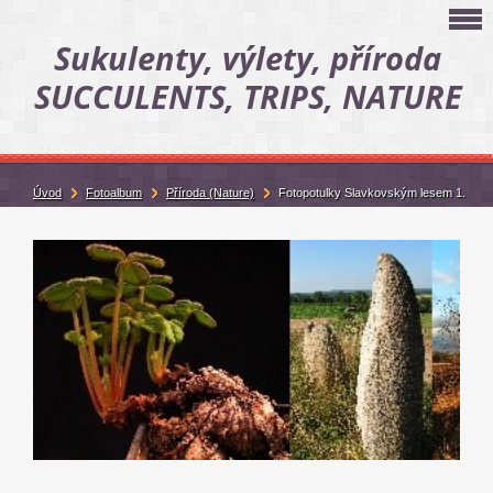
Sukulenty, výlety, příroda
SUCCULENTS, TRIPS, NATURE
Úvod
Fotoalbum
Příroda (Nature)
Fotopotulky Slavkovským lesem 1.