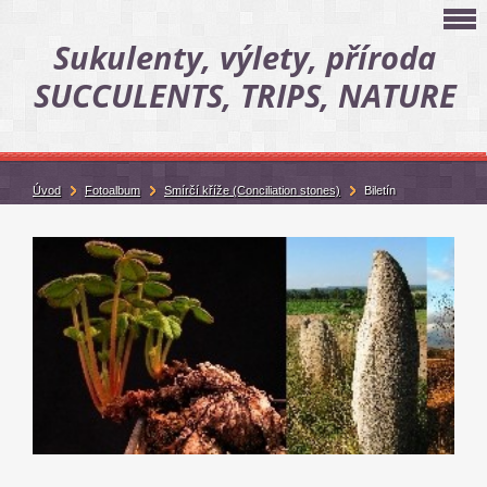
Sukulenty, výlety, příroda
SUCCULENTS, TRIPS, NATURE
Úvod
Fotoalbum
Smírčí kříže (Conciliation stones)
Biletín