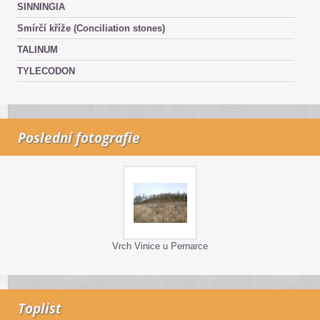
SINNINGIA
Smírčí kříže (Conciliation stones)
TALINUM
TYLECODON
Poslední fotografie
Vrch Vinice u Pernarce
Toplist