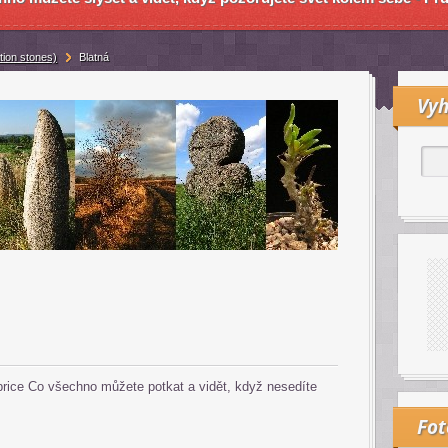
tion stones)
Blatná
Vyh
ubrice Co všechno můžete potkat a vidět, když nesedíte
Fo