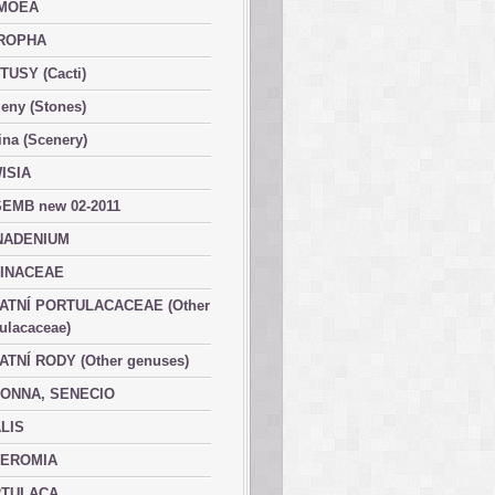
MOEA
ROPHA
TUSY (Cacti)
eny (Stones)
ina (Scenery)
ISIA
EMB new 02-2011
ADENIUM
INACEAE
ATNÍ PORTULACACEAE (Other
ulacaceae)
ATNÍ RODY (Other genuses)
ONNA, SENECIO
LIS
EROMIA
TULACA