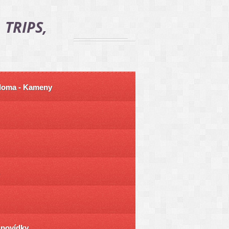
 TRIPS,
 doma - Kameny
ůpovídky