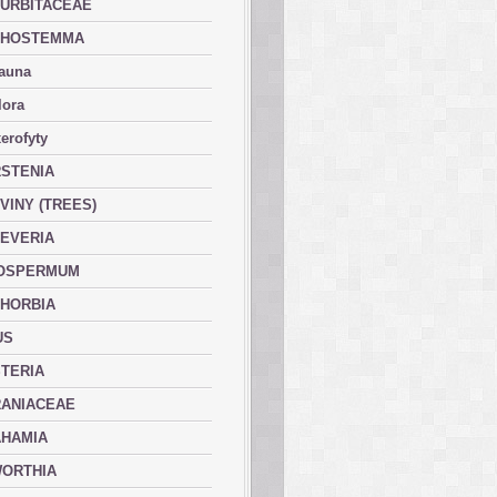
URBITACEAE
PHOSTEMMA
fauna
lora
erofyty
STENIA
VINY (TREES)
EVERIA
OSPERMUM
HORBIA
US
TERIA
ANIACEAE
HAMIA
ORTHIA