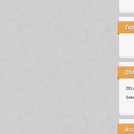
Top
Obl
ZEL
Sekc
Arc