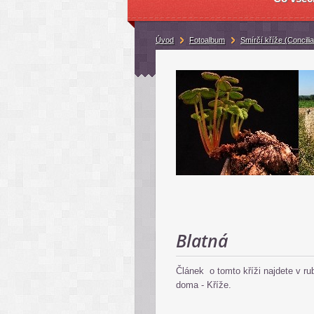
Úvod
Fotoalbum
Smírčí kříže (Concilia
Blatná
Článek o tomto kříži najdete v r
doma - Kříže.