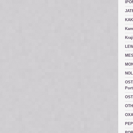
IPO
JAT
KAK
Kam
Kraj
LEW
MES
MON
NOL
OST
Port
OST
OTH
OXA
PEP
POR