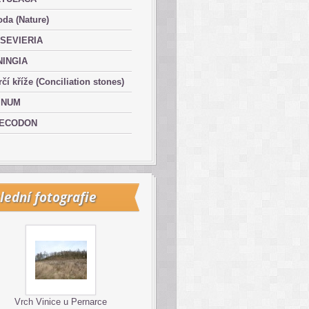
oda (Nature)
SEVIERIA
NINGIA
čí kříže (Conciliation stones)
INUM
ECODON
lední fotografie
Vrch Vinice u Pernarce