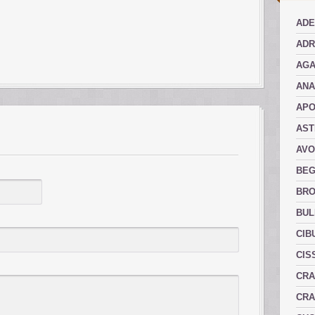
ADE
ADR
AGA
AN
AP
AST
AVO
BEG
BRO
BUL
CIB
CIS
CRA
CRA