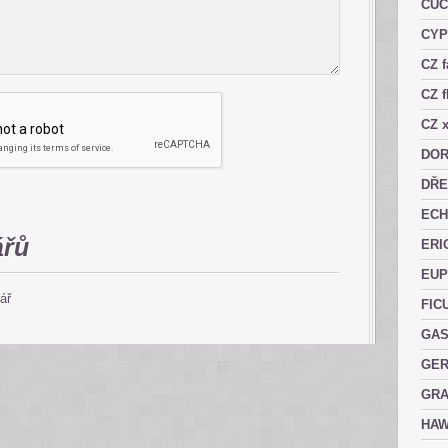
CUC
CY
CZ 
CZ f
CZ x
DOR
DŘE
ECH
ářů
ERI
EUP
ář
FIC
GAS
GER
GRA
HAW