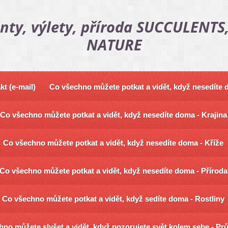
nty, výlety, příroda SUCCULENTS,
NATURE
kt (e-mail)
Co všechno můžete potkat a vidět, když nesedíte
Co všechno můžete potkat a vidět, když nesedíte doma - Krajina
Co všechno můžete potkat a vidět, když nesedíte doma - Kříže
Co všechno můžete potkat a vidět, když nesedíte doma - Příroda
Co všechno můžete potkat a vidět, když sedíte doma - Rostliny
no můžete slyšet a vidět, když pozorujete svět kolem sebe - Pr