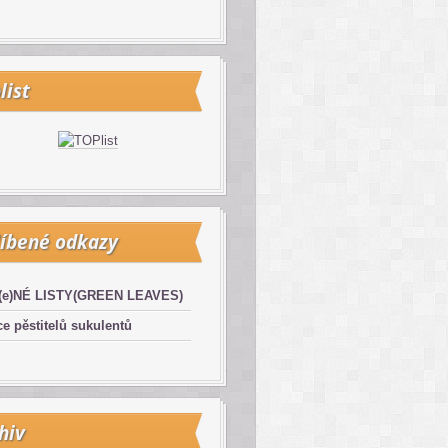
list
íbené odkazy
(e)NÉ LISTY(GREEN LEAVES)
e pěstitelů sukulentů
hiv