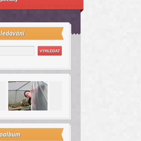
ledávání
toalbum