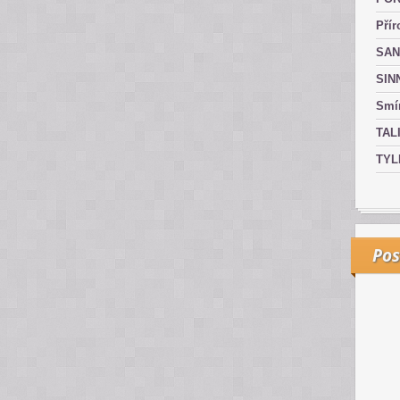
Přír
SAN
SIN
Smír
TAL
TYL
Pos