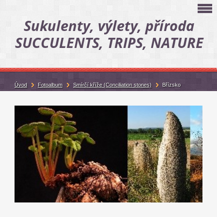
Sukulenty, výlety, příroda
SUCCULENTS, TRIPS, NATURE
Úvod
Fotoalbum
Smírčí kříže (Conciliation stones)
Břízsko