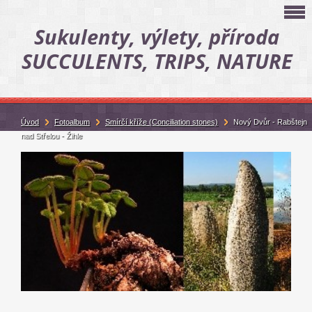
Sukulenty, výlety, příroda
SUCCULENTS, TRIPS, NATURE
Úvod
Fotoalbum
Smírčí kříže (Conciliation stones)
Nový Dvůr - Rabštejn
nad Střelou - Žihle