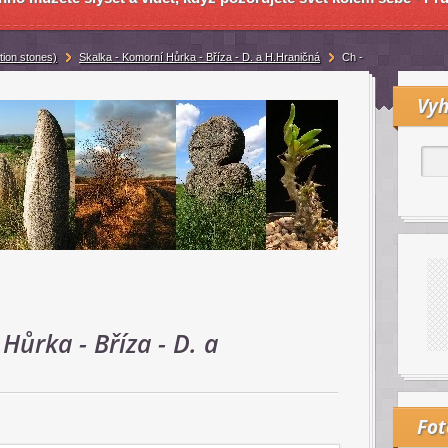
tion stones)
Skalka - Komorní Hůrka - Bříza - D. a H.Hraničná
Ch -
Vyh
Hůrka - Bříza - D. a
Fo