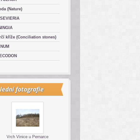
oda (Nature)
SEVIERIA
NINGIA
čí kříže (Conciliation stones)
INUM
ECODON
lední fotografie
Vrch Vinice u Pernarce