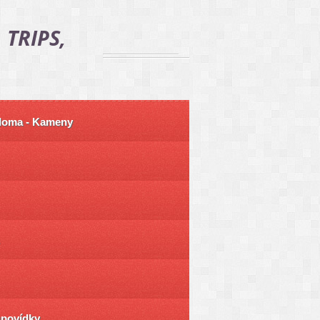
 TRIPS,
 doma - Kameny
ůpovídky