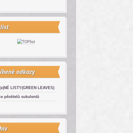
list
íbené odkazy
(e)NÉ LISTY(GREEN LEAVES)
e pěstitelů sukulentů
hiv