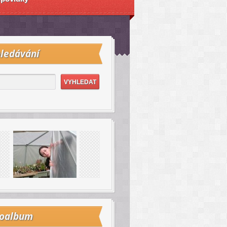
ledávání
toalbum