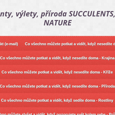
nty, výlety, příroda SUCCULENTS,
NATURE
kt (e-mail)
Co všechno můžete potkat a vidět, když nesedíte
Co všechno můžete potkat a vidět, když nesedíte doma - Krajina
Co všechno můžete potkat a vidět, když nesedíte doma - Kříže
Co všechno můžete potkat a vidět, když nesedíte doma - Příroda
Co všechno můžete potkat a vidět, když sedíte doma - Rostliny
no můžete slyšet a vidět, když pozorujete svět kolem sebe - Pr