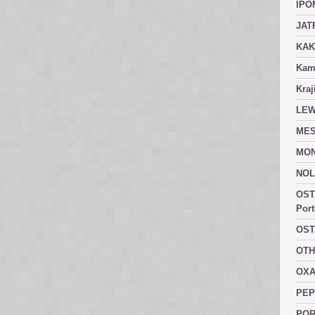
IPO
JAT
KAK
Kam
Kraj
LEW
MES
MON
NOL
OST
Port
OST
OTH
OXA
PEP
POR