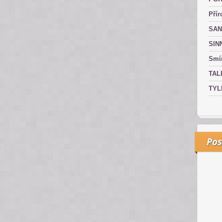
Přír
SAN
SIN
Smír
TAL
TYL
Pos