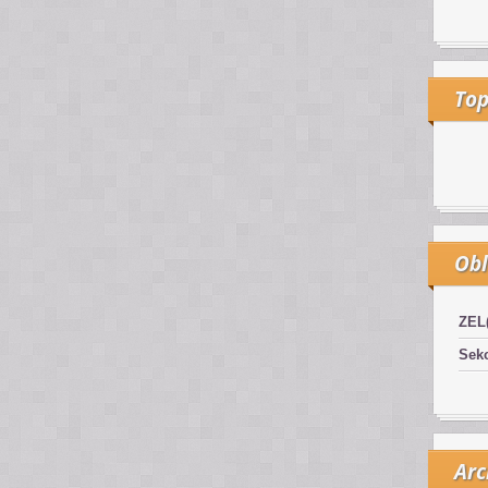
Top
Obl
ZEL
Sekc
Arc