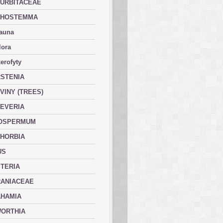
URBITACEAE
PHOSTEMMA
fauna
lora
erofyty
STENIA
VINY (TREES)
EVERIA
OSPERMUM
HORBIA
US
TERIA
ANIACEAE
HAMIA
ORTHIA