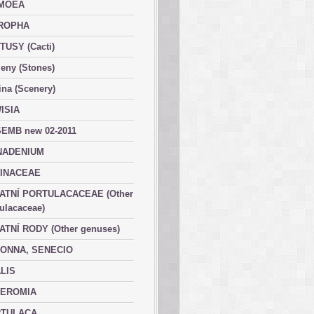
MOEA
ROPHA
TUSY (Cacti)
eny (Stones)
ina (Scenery)
ISIA
EMB new 02-2011
ADENIUM
INACEAE
ATNÍ PORTULACACEAE (Other
ulacaceae)
ATNÍ RODY (Other genuses)
ONNA, SENECIO
LIS
EROMIA
TULACA