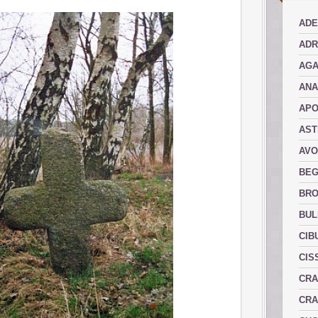
ADE
ADR
AGA
AN
AP
AST
AVO
BEG
BRO
BUL
CIB
CIS
CRA
CRA