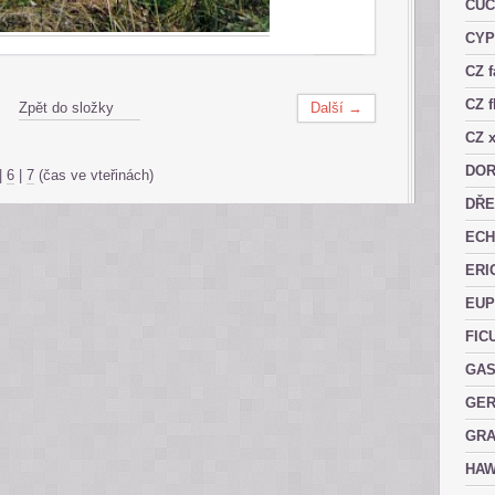
CUC
CY
CZ 
CZ f
Zpět do složky
Další →
CZ x
DOR
|
6
|
7
(čas ve vteřinách)
DŘE
ECH
ERI
EUP
FIC
GAS
GER
GRA
HAW