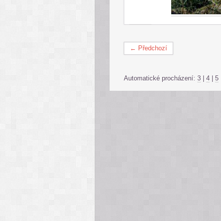
← Předchozí
Automatické procházení:
3
|
4
|
5