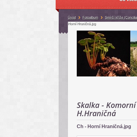
Úvod
Fotoalbum
Smírčí kříže (Concilia
Horní Hraničná.jpg
Skalka - Komorní 
H.Hraničná
Ch - Horní Hraničná.jpg