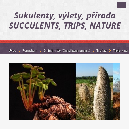
Sukulenty, výlety, příroda
SUCCULENTS, TRIPS, NATURE
Úvod
Fotoalbum
Smírčí kříže (Conciliation stones)
Trpísty
Trpísty.jpg