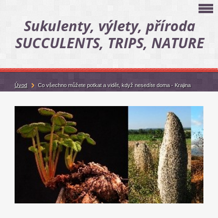
Sukulenty, výlety, příroda
SUCCULENTS, TRIPS, NATURE
Úvod
Co všechno můžete potkat a vidět, když nesedíte doma - Krajina