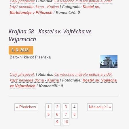
Celý příspěvek
/
Rubrika:
Co všechno můžete potkat a vidět,
když nesedíte doma - Krajina
/
Fotografie:
Kostel sv.
Bartoloměje v Přílezech
/
Komentářů:
0
Krajina 58 - Kostel sv. Vojtěcha ve
Vejprnicích
6. 6. 2012
Barokní klenot Plzeňska
Celý příspěvek
/
Rubrika:
Co všechno můžete potkat a vidět,
když nesedíte doma - Krajina
/
Fotografie:
Kostel sv. Vojtěcha
ve Vejprnicích
/
Komentářů:
0
« Předchozí
1
2
3
4
Následující »
5
6
7
8
9
10