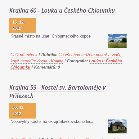
Krajina 60 - Louka u Českého Chloumku
13. 12.
2012
Krásné místo na úpatí Chloumeckého kopce
Celý příspěvek
/
Rubrika:
Co všechno můžete potkat a vidět,
když nesedíte doma - Krajina
/
Fotografie:
Louka u Českého
Chloumku
/
Komentářů:
0
Krajina 59 - Kostel sv. Bartoloměje v
Přílezech
30. 11.
2012
Neobvyklý kostel na okraji Sl
avkovského lesa