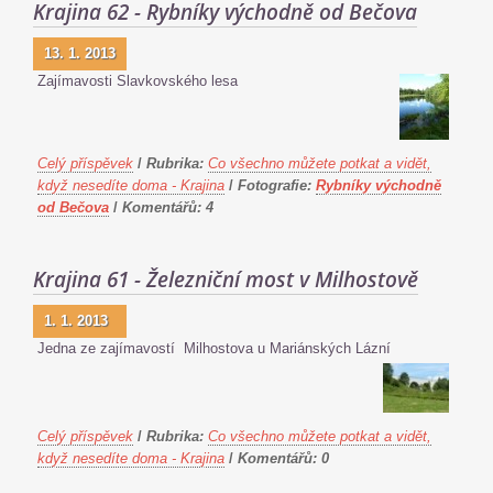
Krajina 62 - Rybníky východně od Bečova
13. 1. 2013
Zajímavosti Slavkovského lesa
Celý příspěvek
/
Rubrika:
Co všechno můžete potkat a vidět,
když nesedíte doma - Krajina
/
Fotografie:
Rybníky východně
od Bečova
/
Komentářů:
4
Krajina 61 - Železniční most v Milhostově
1. 1. 2013
Jedna ze zajímavostí Milhostova u Mariánských Lázní
Celý příspěvek
/
Rubrika:
Co všechno můžete potkat a vidět,
když nesedíte doma - Krajina
/
Komentářů:
0