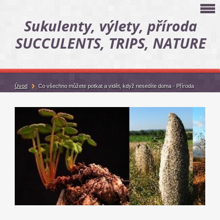
Sukulenty, výlety, příroda
SUCCULENTS, TRIPS, NATURE
Úvod
Co všechno můžete potkat a vidět, když nesedíte doma - Příroda