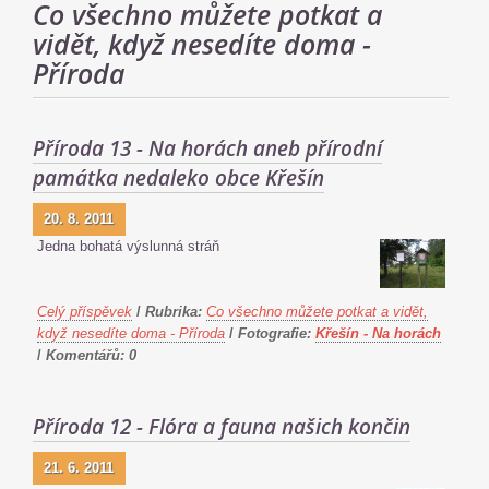
Co všechno můžete potkat a
vidět, když nesedíte doma -
Příroda
Příroda 13 - Na horách aneb přírodní
památka nedaleko obce Křešín
20. 8. 2011
Jedna bohatá výslunná stráň
Celý příspěvek
/
Rubrika:
Co všechno můžete potkat a vidět,
když nesedíte doma - Příroda
/
Fotografie:
Křešín - Na horách
/
Komentářů:
0
Příroda 12 - Flóra a fauna našich končin
21. 6. 2011