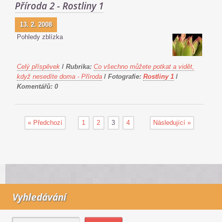
Příroda 2 - Rostliny 1
13. 2. 2008
Pohledy zblízka
Celý příspěvek
/
Rubrika:
Co všechno můžete potkat a vidět,
když nesedíte doma - Příroda
/
Fotografie:
Rostliny 1
/
Komentářů:
0
« Předchozí
1
2
3
4
Následující »
Vyhledávání