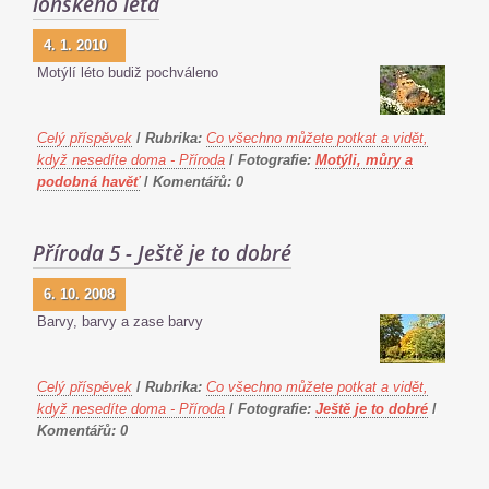
loňského léta
4. 1. 2010
Motýlí léto budiž pochváleno
Celý příspěvek
/
Rubrika:
Co všechno můžete potkat a vidět,
když nesedíte doma - Příroda
/
Fotografie:
Motýli, můry a
podobná havěť
/
Komentářů:
0
Příroda 5 - Ještě je to dobré
6. 10. 2008
Barvy, barvy a zase barvy
Celý příspěvek
/
Rubrika:
Co všechno můžete potkat a vidět,
když nesedíte doma - Příroda
/
Fotografie:
Ještě je to dobré
/
Komentářů:
0