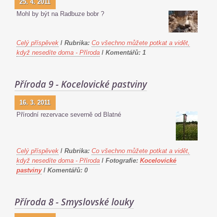
25. 4. 2011
Mohl by být na Radbuze bobr ?
Celý příspěvek
/
Rubrika:
Co všechno můžete potkat a vidět,
když nesedíte doma - Příroda
/
Komentářů:
1
Příroda 9 - Kocelovické pastviny
16. 3. 2011
Přírodní rezervace severně od Blatné
Celý příspěvek
/
Rubrika:
Co všechno můžete potkat a vidět,
když nesedíte doma - Příroda
/
Fotografie:
Kocelovické
pastviny
/
Komentářů:
0
Příroda 8 - Smyslovské louky