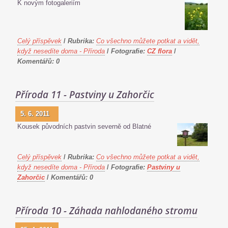
K novým fotogaleriím
Celý příspěvek
/
Rubrika:
Co všechno můžete potkat a vidět,
když nesedíte doma - Příroda
/
Fotografie:
CZ flora
/
Komentářů:
0
Příroda 11 - Pastviny u Zahorčic
5. 6. 2011
Kousek původních pastvin severně od Blatné
Celý příspěvek
/
Rubrika:
Co všechno můžete potkat a vidět,
když nesedíte doma - Příroda
/
Fotografie:
Pastviny u
Zahorčic
/
Komentářů:
0
Příroda 10 - Záhada nahlodaného stromu