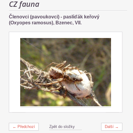
CZ fauna
Členovci (pavoukovci) - paslíďák keřový
(Oxyopes ramosus), Bzenec, VII.
← Předchozí
Zpět do složky
Další →