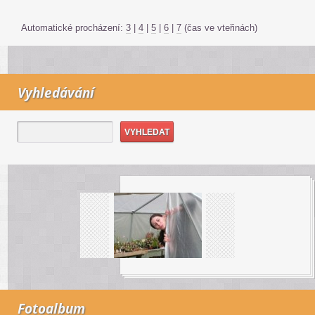
Automatické procházení:
3
|
4
|
5
|
6
|
7
(čas ve vteřinách)
Vyhledávání
Fotoalbum