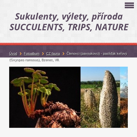
Sukulenty, výlety, příroda
SUCCULENTS, TRIPS, NATURE
Úvod
Fotoalbum
CZ fauna
Členovci (pavoukovci) - paslíďák keřový
(Oxyopes ramosus), Bzenec, VII.