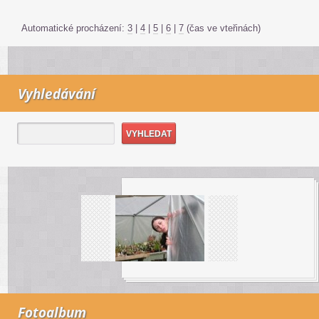
Automatické procházení:
3
|
4
|
5
|
6
|
7
(čas ve vteřinách)
Vyhledávání
Fotoalbum