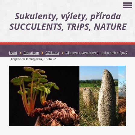
Sukulenty, výlety, příroda
SUCCULENTS, TRIPS, NATURE
Úvod
Fotoalbum
CZ fauna
Členovci (pavoukovci) - pokoutník stájový
(Tegenaria ferruginea), Lhota IV.