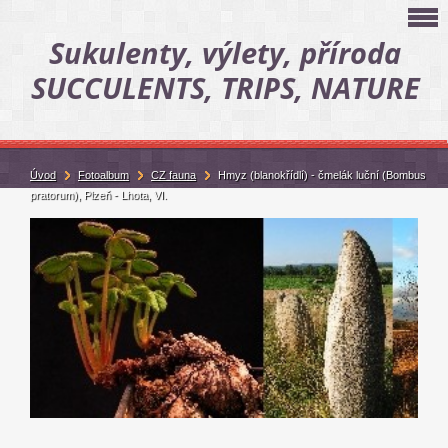
Sukulenty, výlety, příroda
SUCCULENTS, TRIPS, NATURE
Úvod
Fotoalbum
CZ fauna
Hmyz (blanokřídlí) - čmelák luční (Bombus
pratorum), Plzeň - Lhota, VI.