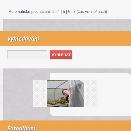
Automatické procházení:
3
|
4
|
5
|
6
|
7
(čas ve vteřinách)
Vyhledávání
Fotoalbum