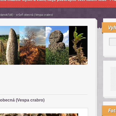
lanokřídlí) - sršeň obecná (Vespa crabro)
Vyh
ň obecná (Vespa crabro)
Fo