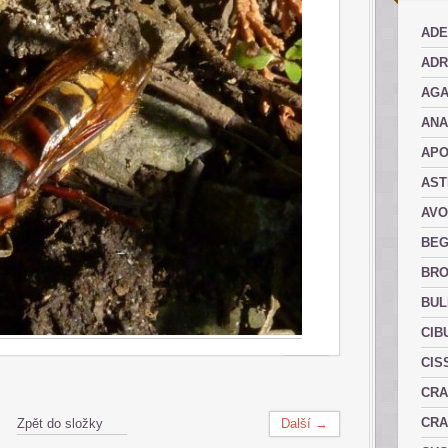
ADE
ADR
AGA
AN
AP
AST
AVO
BEG
BRO
BUL
CIB
CIS
CRA
CRA
Zpět do složky
Další →