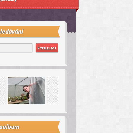
ledávání
toalbum