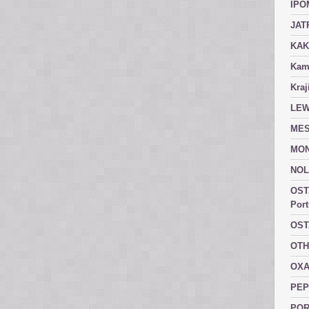
IPO
JAT
KAK
Kam
Kraj
LEW
MES
MON
NOL
OST
Port
OST
OTH
OXA
PEP
POR