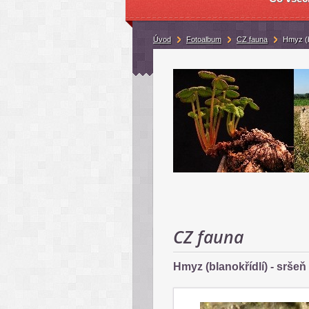
Úvod
Fotoalbum
CZ fauna
Hmyz (b
CZ fauna
Hmyz (blanokřídlí) - srše