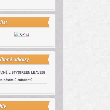
list
íbené odkazy
(e)NÉ LISTY(GREEN LEAVES)
e pěstitelů sukulentů
hiv