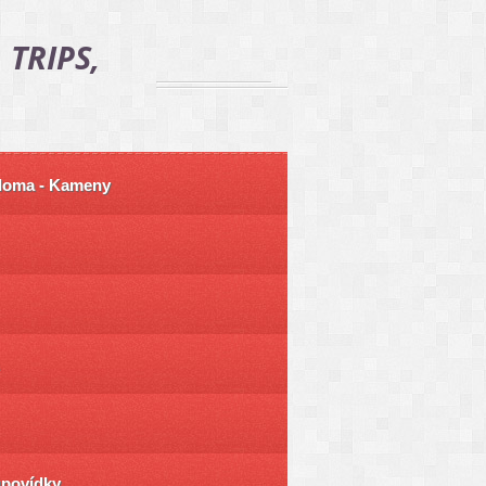
 TRIPS,
 doma - Kameny
ůpovídky