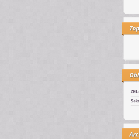
Top
Obl
ZEL
Sekc
Arc