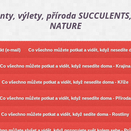
nty, výlety, příroda SUCCULENTS,
NATURE
kt (e-mail)
Co všechno můžete potkat a vidět, když nesedíte
Co všechno můžete potkat a vidět, když nesedíte doma - Krajina
Co všechno můžete potkat a vidět, když nesedíte doma - Kříže
Co všechno můžete potkat a vidět, když nesedíte doma - Příroda
Co všechno můžete potkat a vidět, když sedíte doma - Rostliny
no můžete slyšet a vidět, když pozorujete svět kolem sebe - Pr