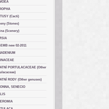
MOEA
ROPHA
TUSY (Cacti)
eny (Stones)
ina (Scenery)
ISIA
EMB new 02-2011
ADENIUM
INACEAE
ATNÍ PORTULACACEAE (Other
ulacaceae)
ATNÍ RODY (Other genuses)
ONNA, SENECIO
LIS
EROMIA
TULACA