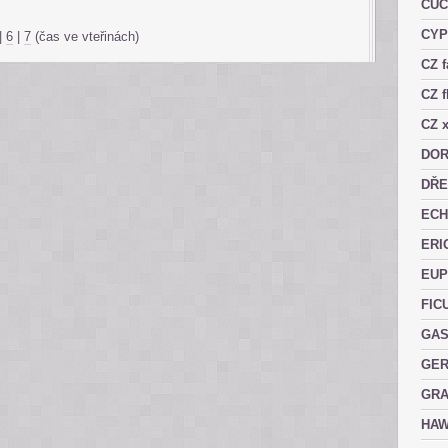
CUC
CY
|
6
|
7
(čas ve vteřinách)
CZ 
CZ f
CZ x
DOR
DŘE
ECH
ERI
EUP
FIC
GAS
GER
GRA
HAW