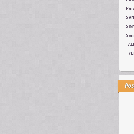
Přír
SAN
SIN
Smír
TAL
TYL
Pos