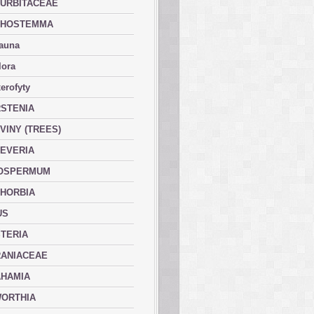
URBITACEAE
PHOSTEMMA
fauna
lora
erofyty
STENIA
VINY (TREES)
EVERIA
OSPERMUM
HORBIA
US
TERIA
ANIACEAE
HAMIA
ORTHIA