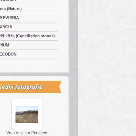
oda (Nature)
SEVIERIA
NINGIA
čí kříže (Conciliation stones)
INUM
ECODON
lední fotografie
Vrch Vinice u Pernarce