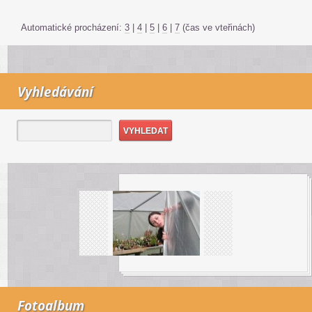
Automatické procházení:
3
|
4
|
5
|
6
|
7
(čas ve vteřinách)
Vyhledávání
Fotoalbum