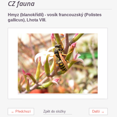
CZ fauna
Hmyz (blanokřídlí) - vosík francouzský (Polistes
gallicus), Lhota VIII.
← Předchozí
Zpět do složky
Další →