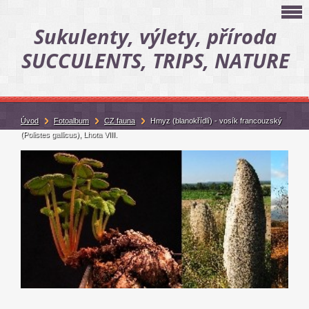
Sukulenty, výlety, příroda
SUCCULENTS, TRIPS, NATURE
Úvod
Fotoalbum
CZ fauna
Hmyz (blanokřídlí) - vosík francouzský
(Polistes gallicus), Lhota VIII.