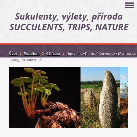
Sukulenty, výlety, příroda
SUCCULENTS, TRIPS, NATURE
Úvod
Fotoalbum
CZ fauna
Hmyz (motýli) - jasoň červenooký (Parnassius
apollo), Štramberk, VI.