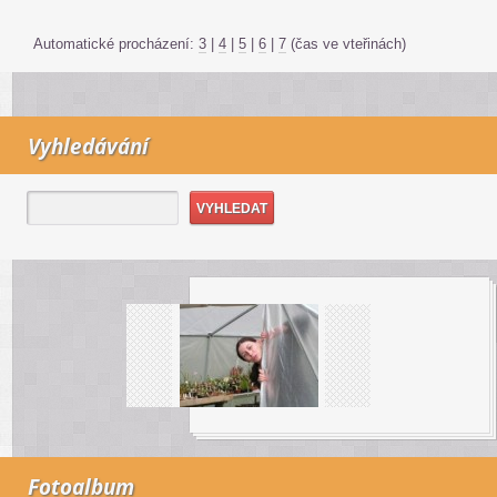
Automatické procházení:
3
|
4
|
5
|
6
|
7
(čas ve vteřinách)
Vyhledávání
Fotoalbum