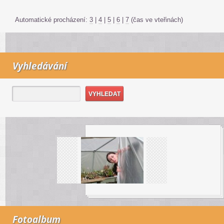
Automatické procházení:
3
|
4
|
5
|
6
|
7
(čas ve vteřinách)
Vyhledávání
Fotoalbum