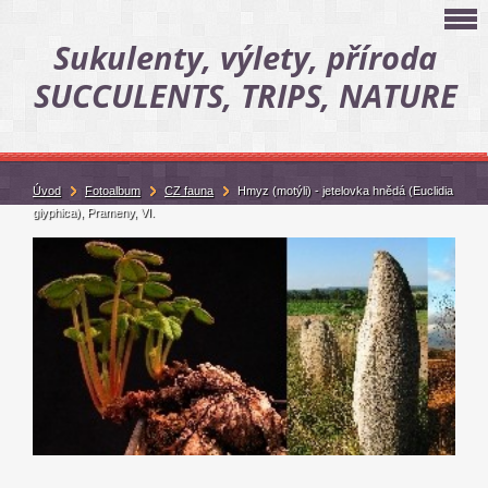
Sukulenty, výlety, příroda
SUCCULENTS, TRIPS, NATURE
Úvod
Fotoalbum
CZ fauna
Hmyz (motýli) - jetelovka hnědá (Euclidia
glyphica), Prameny, VI.