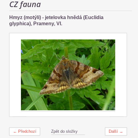
CZ fauna
Hmyz (motýli) - jetelovka hnědá (Euclidia
glyphica), Prameny, VI.
← Předchozí
Zpět do složky
Další →