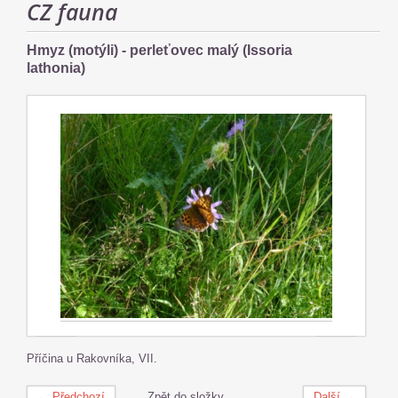
CZ fauna
Hmyz (motýli) - perleťovec malý (Issoria
lathonia)
Příčina u Rakovníka, VII.
← Předchozí
Zpět do složky
Další →