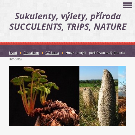
Sukulenty, výlety, příroda
SUCCULENTS, TRIPS, NATURE
Úvod
Fotoalbum
CZ fauna
Hmyz (motýli) - perleťovec malý (Issoria
lathonia)