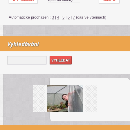
Automatické procházení:
3
|
4
|
5
|
6
|
7
(čas ve vteřinách)
Vyhledávání