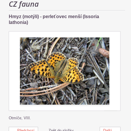
CZ fauna
Hmyz (motýli) - perleťovec menší (Issoria
lathonia)
Otmíče, VIII.
← Předchozí
Zpět do složky
Další →