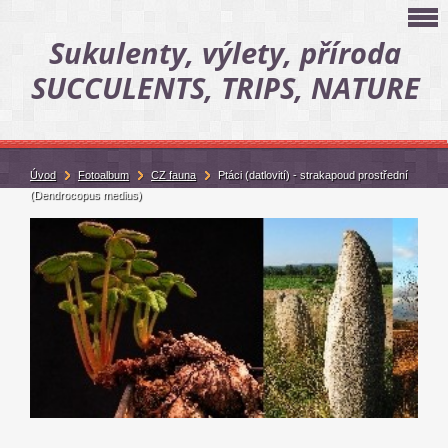
Sukulenty, výlety, příroda
SUCCULENTS, TRIPS, NATURE
Úvod
Fotoalbum
CZ fauna
Ptáci (datlovití) - strakapoud prostřední
(Dendrocopus medius)