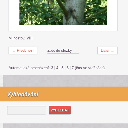
Milhostov, VIII.
← Předchozí
Zpět do složky
Další →
Automatické procházení:
3
|
4
|
5
|
6
|
7
(čas ve vteřinách)
Vyhledávání