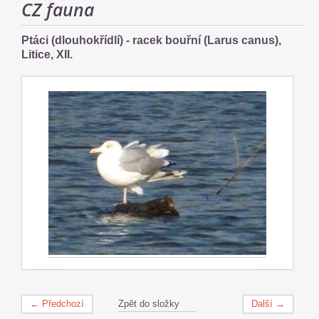
CZ fauna
Ptáci (dlouhokřídlí) - racek bouřní (Larus canus),
Litice, XII.
← Předchozí
Zpět do složky
Další →