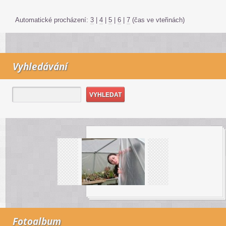
Automatické procházení:
3
|
4
|
5
|
6
|
7
(čas ve vteřinách)
Vyhledávání
Fotoalbum