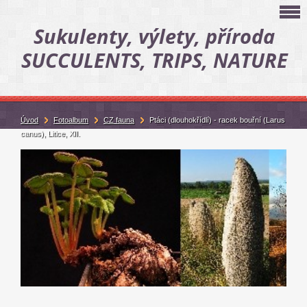
Sukulenty, výlety, příroda
SUCCULENTS, TRIPS, NATURE
Úvod
Fotoalbum
CZ fauna
Ptáci (dlouhokřídlí) - racek bouřní (Larus
canus), Litice, XII.