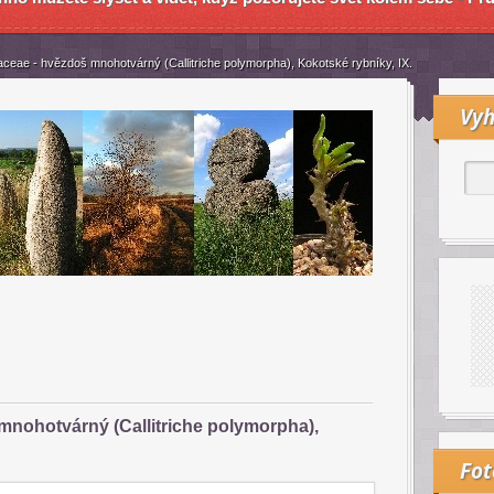
chaceae - hvězdoš mnohotvárný (Callitriche polymorpha), Kokotské rybníky, IX.
Vyh
 mnohotvárný (Callitriche polymorpha),
Fo