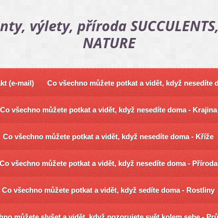
nty, výlety, příroda SUCCULENTS,
NATURE
kt (e-mail)
Co všechno můžete potkat a vidět, když nesedíte
Co všechno můžete potkat a vidět, když nesedíte doma - Krajina
Co všechno můžete potkat a vidět, když nesedíte doma - Kříže
Co všechno můžete potkat a vidět, když nesedíte doma - Příroda
Co všechno můžete potkat a vidět, když sedíte doma - Rostliny
no můžete slyšet a vidět, když pozorujete svět kolem sebe - Pr