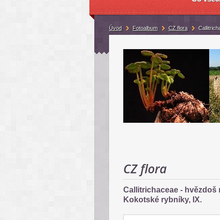
Úvod
Fotoalbum
CZ flora
Callitri
CZ flora
Callitrichaceae - hvězdoš
Kokotské rybníky, IX.