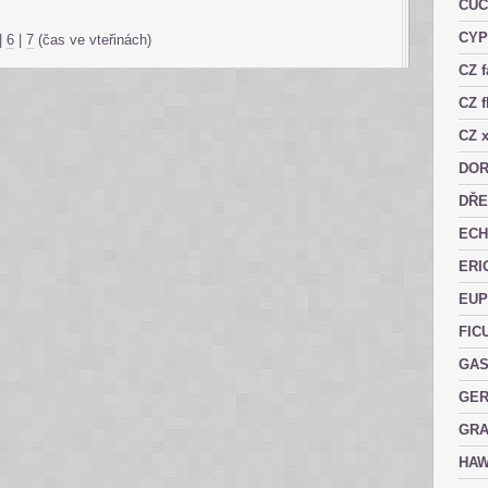
CUC
CY
|
6
|
7
(čas ve vteřinách)
CZ 
CZ f
CZ x
DOR
DŘE
ECH
ERI
EUP
FIC
GAS
GER
GRA
HAW