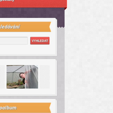
ledávání
toalbum