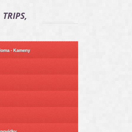
 TRIPS,
 doma - Kameny
ůpovídky