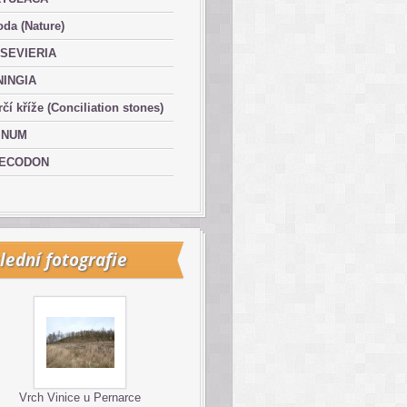
oda (Nature)
SEVIERIA
NINGIA
čí kříže (Conciliation stones)
INUM
ECODON
lední fotografie
Vrch Vinice u Pernarce