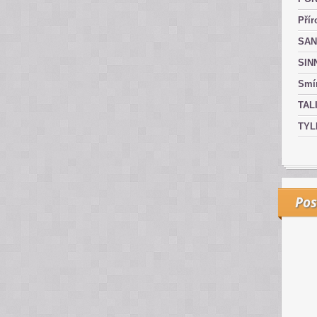
Přír
SAN
SIN
Smír
TAL
TYL
Pos