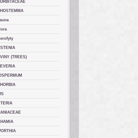
URBITACEAE
PHOSTEMMA
fauna
lora
erofyty
STENIA
VINY (TREES)
EVERIA
OSPERMUM
HORBIA
US
TERIA
ANIACEAE
HAMIA
ORTHIA