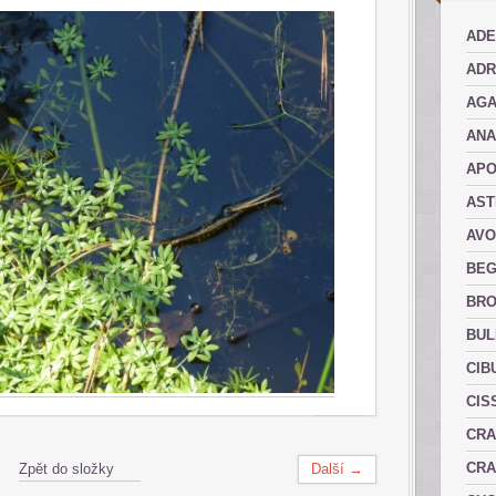
ADE
ADR
AGA
AN
AP
AST
AVO
BEG
BRO
BUL
CIB
CIS
CRA
CRA
Zpět do složky
Další →