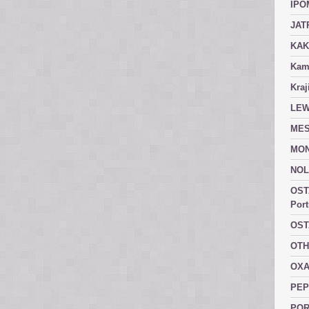
IPO
JAT
KAK
Kam
Kraj
LEW
MES
MON
NOL
OST
Port
OST
OTH
OXA
PEP
POR