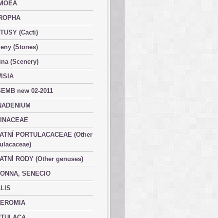
MOEA
ROPHA
TUSY (Cacti)
eny (Stones)
ina (Scenery)
ISIA
EMB new 02-2011
ADENIUM
INACEAE
ATNÍ PORTULACACEAE (Other
ulacaceae)
ATNÍ RODY (Other genuses)
ONNA, SENECIO
LIS
EROMIA
TULACA