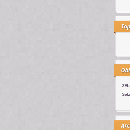
Top
Obl
ZEL
Sekc
Arc