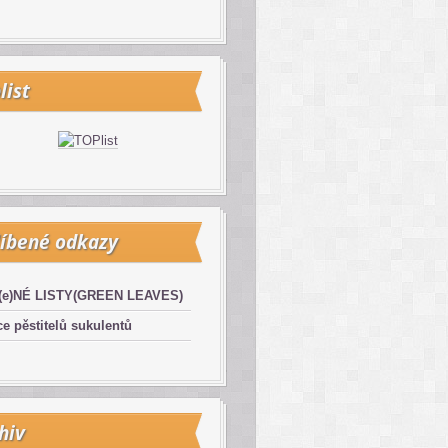
list
íbené odkazy
(e)NÉ LISTY(GREEN LEAVES)
e pěstitelů sukulentů
hiv