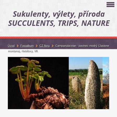
Sukulenty, výlety, příroda
SUCCULENTS, TRIPS, NATURE
Úvod
Fotoalbum
CZ flora
Campanulaceae - pavinec modrý (Jasione
montana), Nebílovy, VII.