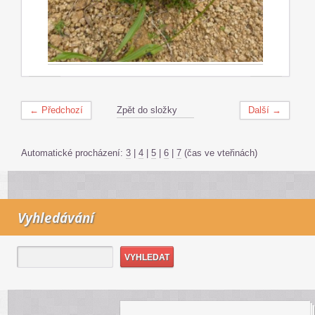
← Předchozí
Zpět do složky
Další →
Automatické procházení:
3
|
4
|
5
|
6
|
7
(čas ve vteřinách)
Vyhledávání